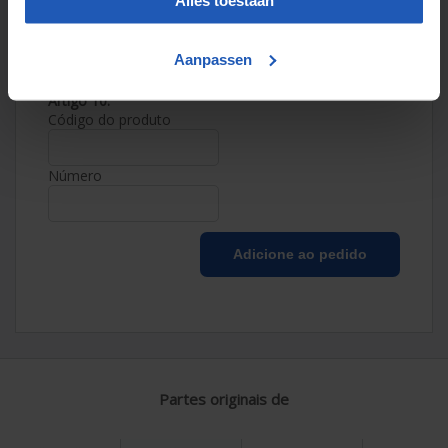
Alles toestaan
Número
Aanpassen
Artigo 10:
Código do produto
Número
Partes originais de