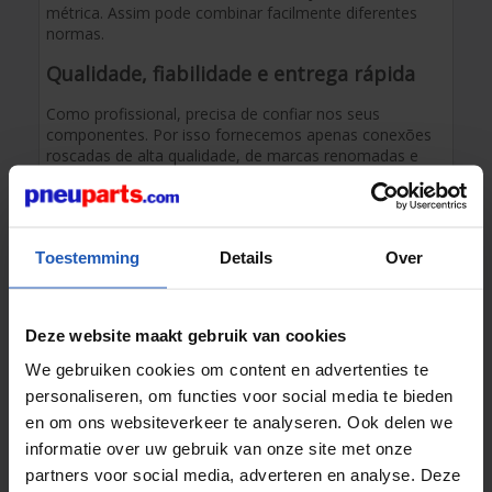
métrica. Assim pode combinar facilmente diferentes
normas.
Qualidade, fiabilidade e entrega rápida
Como profissional, precisa de confiar nos seus
componentes. Por isso fornecemos apenas conexões
roscadas de alta qualidade, de marcas renomadas e
produzidas segundo as normas mais rigorosas.
Os nossos produtos garantem longa durabilidade,
elevada resistência à pressão e risco mínimo de fugas.
Toestemming
Details
Over
Além disso, na Pneuparts beneficia de:
Grande stock
Deze website maakt gebruik van cookies
Expedição rápida
Suporte técnico
We gebruiken cookies om content en advertenties te
Encomenda fácil online
personaliseren, om functies voor social media te bieden
Assim pode focar-se no que realmente importa: um
en om ons websiteverkeer te analyseren. Ook delen we
sistema pneumático eficiente e fiável que se adapta
informatie over uw gebruik van onze site met onze
perfeitamente aos seus processos.
partners voor social media, adverteren en analyse. Deze