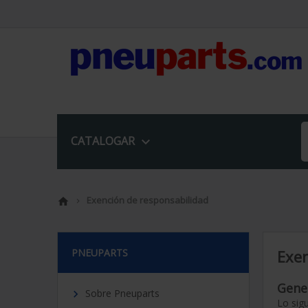
CATALOGAR

Exención de responsabilidad


PNEUPARTS
Exen
Gene
Sobre Pneuparts

Lo sig