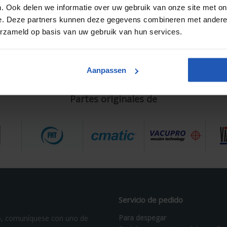
. Ook delen we informatie over uw gebruik van onze site met on
chos de autor y propiedad intelectual
e. Deze partners kunnen deze gegevens combineren met andere i
pietario de los derechos de autor de este sitio web es www.pneupart
erzameld op basis van uw gebruik van hun services.
timiento a www.pneuparts.com para utilizar esta información. La rep
solo está permitida con el consentimiento previo de www.pneuparts
Aanpassen
Partes originales de
Servicio de pedido
Para despegar
o, comuníquese con uno de