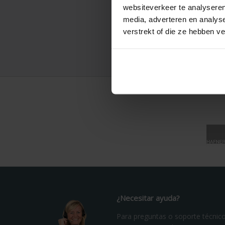
websiteverkeer te analyseren
Dere
media, adverteren en analys
El pro
verstrekt of die ze hebben v
consen
forma 
¿Necesitar ayuda?
Para preguntas o soporte técnic