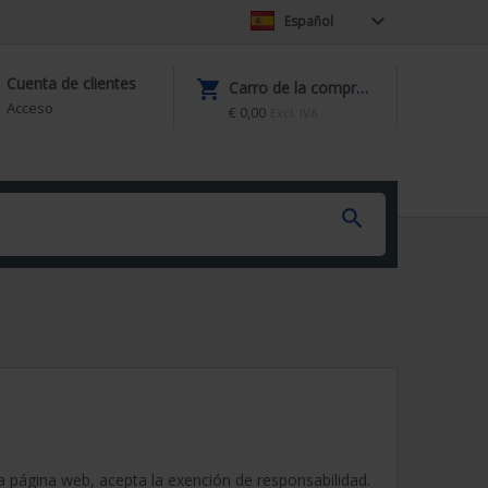

Español
Cuenta de clientes

Carro de la compra (0)
Acceso
€ 0,00
Excl. IVA

esta página web, acepta la exención de responsabilidad.