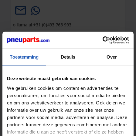
o llama al +31 (0)493 763 993
Nuestros compañeros están disponibles los días
laborables hasta las 17:00.
Toestemming
Details
Over
¿En stock?
Envío hoy mismo
Soluciones a medida
– eso es
Deze website maakt gebruik van cookies
lo que ofrecemos
Pago seguro
con métodos de
We gebruiken cookies om content en advertenties te
pago confiables
personaliseren, om functies voor social media te bieden
en om ons websiteverkeer te analyseren. Ook delen we
informatie over uw gebruik van onze site met onze
partners voor social media, adverteren en analyse. Deze
partners kunnen deze gegevens combineren met andere
informatie die u aan ze heeft verstrekt of die ze hebben