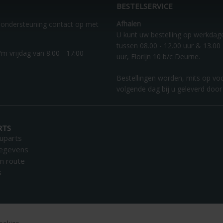
BESTELSERVICE
Afhalen
 ondersteuning contact op met
U kunt uw bestelling op werkdag
tussen 08.00 - 12.00 uur & 13.00 
m vrijdag van 8:00 - 17:00
uur, Florijn 10 b/c Deurne.
Bestellingen worden, mits op vo
volgende dag bij u geleverd door
RTS
uparts
gegevens
n route
s
ookies