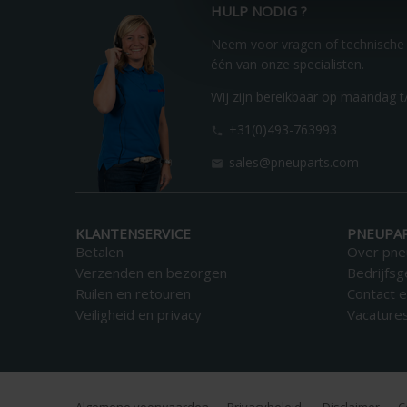
HULP NODIG ?
Neem voor vragen of technische
één van onze specialisten.
Wij zijn bereikbaar op maandag t/
+31(0)493-763993

sales@pneuparts.com

KLANTENSERVICE
PNEUPA
Betalen
Over pne
Verzenden en bezorgen
Bedrijfs
Ruilen en retouren
Contact e
Veiligheid en privacy
Vacature
Algemene voorwaarden
Privacybeleid
Disclaimer
C