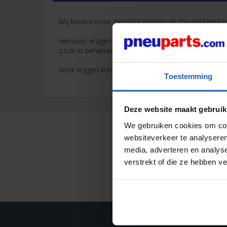
Wij bieden onze zakelijke klanten de mogelijkheid 
Hiervoor vragen wij u een zakelijk account aan t
z.s.m in behandeling genomen.
Voor vragen kunt u contact met ons opnemen via 
Toestemming
Deze website maakt gebruik
We gebruiken cookies om cont
websiteverkeer te analyseren
media, adverteren en analys
verstrekt of die ze hebben v