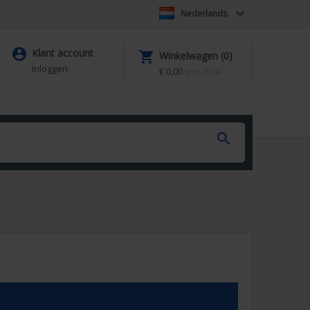

Nederlands

Klant account

Winkelwagen (0)
Inloggen
€ 0,00
excl. BTW
