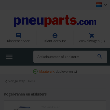




Klantenservice
Klant account
Winkelwagen (0)


Maatwerk
, dat leveren wij
Vorige stap
Home

Kogelkranen en afsluiters
261 artikelen