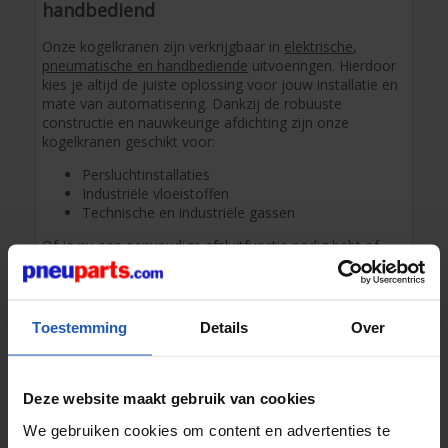
handbediend
Onze kogelkranen zijn verkrijgbaar in
elektrische,
pneumatische en handbediende
uitvoeringen. Hierdoor
kies je altijd de juiste oplossing voor jouw installatie en
mate van automatisering. Dankzij de robuuste
constructie en nauwkeurige afdichting zijn onze
kogelkranen geschikt voor:
Persluchtinstallaties
Industriële vloeistoffen
Technische en industriële gassen
Of je nu een eenvoudige afsluitfunctie nodig hebt of
een volledig geautomatiseerd proces wilt realiseren,
met ons assortiment maak je altijd een betrouwbare
keuze.
Toestemming
Details
Over
Afsluiters voor nauwkeurige flow- en
volumeregeling
Deze website maakt gebruik van cookies
Het assortiment schuifafsluiters en naaldafsluiters is
bedoeld voor het nauwkeurig regelen van debiet en
We gebruiken cookies om content en advertenties te
volume binnen pneumatische en vloeistofsystemen. Ze