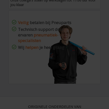
Onze collega's staan op werkdagen tot 17:00 uur voor
jou klaar
Veilig
betalen bij Pneuparts
Technisch support door
ervaren
pneumatiek-
specialisten
Wij
helpen
je heel graag
ORIGINELE ONDERDELEN VAN