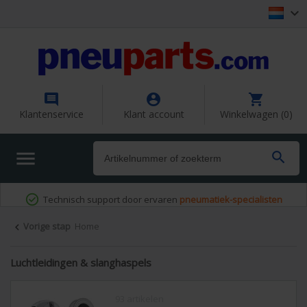




Klantenservice
Klant account
Winkelwagen (0)


Technisch support door ervaren
pneumatiek-specialisten
Vorige stap
Home

Luchtleidingen & slanghaspels
93 artikelen