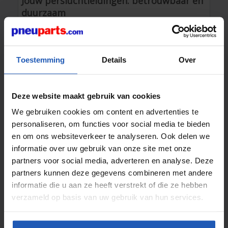
Jouw persluchtleidingen: betrouwbaar en
duurzaam
Elke toepassing vraagt om een specifiek materiaal. De
keuze van je luchtleidingen bepaalt niet alleen de
installatietijd, maar ook de duurzaamheid en het
Toestemming
Details
Over
drukverlies binnen je systeem. Pneuparts biedt diverse
materialen aan, zodat je altijd de juiste match vindt
voor jouw project:
Deze website maakt gebruik van cookies
Kunststof leidingen:
Lichtgewicht, flexibel en
eenvoudig te installeren.
We gebruiken cookies om content en advertenties te
Aluminium systemen:
De moderne standaard
personaliseren, om functies voor social media te bieden
voor lage weerstand en corrosiebestendigheid.
Koper en Staal
: Voor specifieke industriële
en om ons websiteverkeer te analyseren. Ook delen we
toepassingen waar robuustheid voorop staat.
informatie over uw gebruik van onze site met onze
partners voor social media, adverteren en analyse. Deze
Wij helpen je een systeem te bouwen dat lekverlies
minimaliseert. Dit bespaart je direct op energiekosten
partners kunnen deze gegevens combineren met andere
en voorkomt onnodige slijtage aan je compressoren.
informatie die u aan ze heeft verstrekt of die ze hebben
verzameld op basis van uw gebruik van hun services.
Slanghaspels voor een veilige en
georganiseerde werkplek