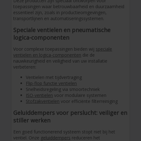
Deze producten zijn speciaal ontworpen voor
toepassingen waar betrouwbaarheid en duurzaamheid
essentieel zijn, zoals in productieomgevingen,
transportlijnen en automatiseringssystemen.
Speciale ventielen en pneumatische
logica-componenten
Voor complexe toepassingen bieden wij
speciale
ventielen en logica-componenten
die de
nauwkeurigheid en veiligheid van uw installatie
verbeteren:
Ventielen met tijdvertraging
Flip-flop functie ventielen
Snelheidsregeling via smoortechniek
ISO-ventielen
voor modulaire systemen
Stofzakventielen
voor efficiënte filterreiniging
Geluiddempers voor perslucht: veiliger en
stiller werken
Een goed functionerend systeem stopt niet bij het
ventiel. Onze
geluiddempers
reduceren het