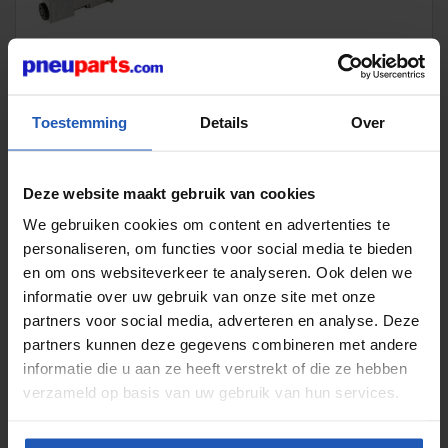
Ventielen elektrisch pneumatisch dempers
Bij Pneuparts vind je een uitgebreid assortiment
Toestemming
Details
Over
ventielen die nauwkeurig en betrouwbaar werken in
pneumatische systemen.
Of het nu gaat om elektrisch bediende
Deze website maakt gebruik van cookies
magneetventielen, pneumatisch of mechanisch
gestuurde ventielen, wij bieden voor elke toepassing de
We gebruiken cookies om content en advertenties te
juiste oplossing.
personaliseren, om functies voor social media te bieden
en om ons websiteverkeer te analyseren. Ook delen we
Daarnaast leveren wij speciale logica-componenten en
informatie over uw gebruik van onze site met onze
geluiddempers die jouw installatie veiliger, stiller en
efficiënter maken.
partners voor social media, adverteren en analyse. Deze
partners kunnen deze gegevens combineren met andere
Magneetventielen 2/2 en 3/2: compact en
informatie die u aan ze heeft verstrekt of die ze hebben
energiezuinig
verzameld op basis van uw gebruik van hun services.
Onze
magneetventielen zijn beschikbaar in 2/2- en 3/2-
weg uitvoeringen
, zowel
normaal gesloten (NC)
als