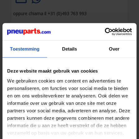
oppure chiama il +31 (0)493 763 993
I nostri colleghi sono disponibili nei giorni feriali fino alle
17:00
Toestemming
Details
Over
Disponibile?
Spedizione oggi
stesso
Soluzioni su misura
– è ciò che
Deze website maakt gebruik van cookies
offriamo
We gebruiken cookies om content en advertenties te
Pagamento sicuro
con metodi
personaliseren, om functies voor social media te bieden
di pagamento affidabili
en om ons websiteverkeer te analyseren. Ook delen we
informatie over uw gebruik van onze site met onze
partners voor social media, adverteren en analyse. Deze
partners kunnen deze gegevens combineren met andere
informatie die u aan ze heeft verstrekt of die ze hebben
verzameld op basis van uw gebruik van hun services.