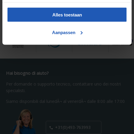
Alles toestaan
Parti originali di
Aanpassen
Hai bisogno di aiuto?
Per domande o supporto tecnico, contattare uno dei nostri
specialisti.
Siamo disponibili dal lunedÃ¬ al venerdÃ¬ dalle 8:00 alle 17:00
+31(0)493-763993
