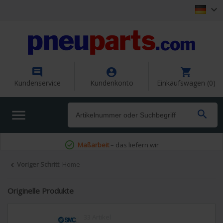




Kundenservice
Kundenkonto
Einkaufswagen (0)


Voriger Schritt
Home

Originelle Produkte
33 Artikel