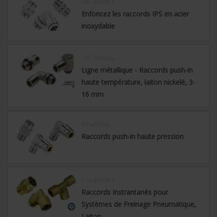
161 articles
Enfoncez les raccords IPS en acier
inoxydable
165 articles
Ligne métallique - Raccords push-in
haute température, laiton nickelé, 3-
16 mm
30 articles
Raccords push-in haute pression
114 articles
Raccords Instrantanés pour
Systèmes de Freinage Pneumatique,
Laiton