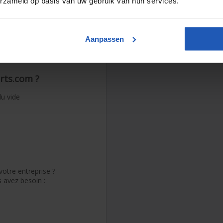
erzameld op basis van uw gebruik van hun services.
ateurs
de, VACUPRO propose des
Aanpassen
écise du flux d’air.
intenir très facilement le
rts.com ?
u vide
votre entreprise ?
 avez besoin :