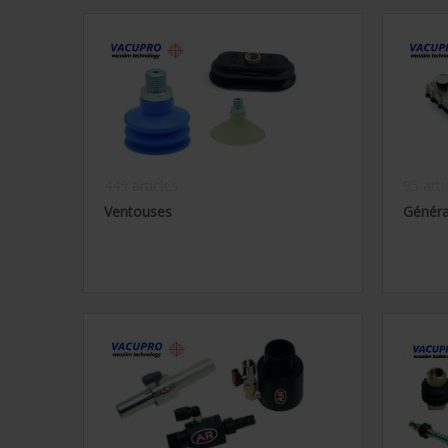
445 articles
95 arti
Ventouses
Généra