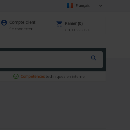

Français

Compte client

Panier (0)
Se connecter
€ 0,00
hors TVA

Compétences
techniques en interne