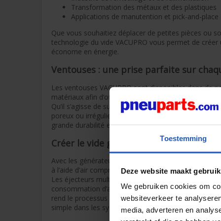
Transformation des métaux et des plastiques
Applications de manutention et pick-and-place
Que vous souhaitiez déplacer de petites pièces ou sou
technologie du vide VACUPRO vous permet de créer u
économe en énergie.
Ventouses : une prise parfaite sur chaq
Les ventouses VACUPRO sont disponibles dans de no
matériaux afin d’offrir la solution de préhension idéa
Qu’il s’agisse de surfaces lisses comme le verre ou l
poreux ou irréguliers, nos ventouses garantissent u
grande durabilité et d’excellentes performances.
Toestemming
Créer le vide grâce à l’air comprimé
Avec les générateurs de vide (ou éjecteurs), vous cré
à l’aide d’air comprimé.
Deze website maakt gebruik
Les éjecteurs multistades assurent un niveau de vide
We gebruiken cookies om cont
consommation d’air comprimé minimale, ce qui réduit 
rend le processus plus durable. Leur conception mod
websiteverkeer te analyseren
simple dans les systèmes pneumatiques existants.
media, adverteren en analys