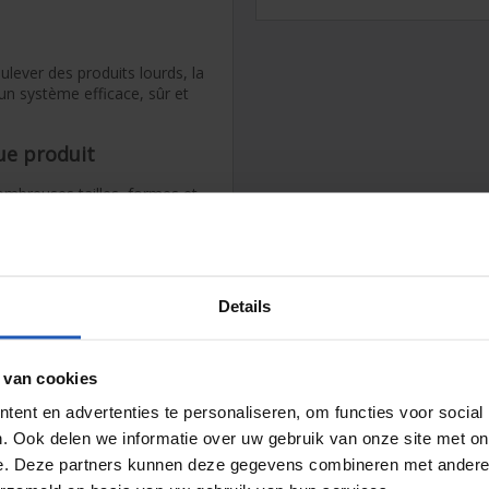
lever des produits lourds, la
n système efficace, sûr et
ue produit
mbreuses tailles, formes et
le pour chaque application.
e métal, ou de matériaux
ne adhérence optimale, une
Details
ez facilement un vide puissant
 van cookies
 élevé avec une
ent en advertenties te personaliseren, om functies voor social
les coûts d’exploitation et
ulaire permet une intégration
. Ook delen we informatie over uw gebruik van onze site met on
e. Deze partners kunnen deze gegevens combineren met andere i