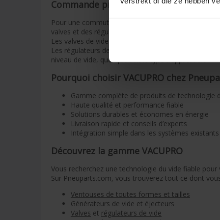
verstrekt of die ze hebben v
Commande précise avec valves et régul
Pour une commutation et un contrôle fiables du vi
valves et des régulateurs de qualité supérieure.
Les valves de vide assurent une régulation rapide et pr
Les régulateurs de vide permettent de régler et de ma
niveau de vide, quel que soit le type d’application.
Pourquoi choisir VACUPRO chez Pneupa
Gamme complète de produits de technologie d
Haute qualité et performance fiable
Solutions durables et économes en énergie
Livraison rapide et conseils d’experts
Intégration simple dans les systèmes existants
Découvrez la gamme VACUPRO
Vous recherchez une technologie du vide fiable pour 
Sur Pneuparts.com, vous trouverez tout ce dont vous
Ventouses de toutes formes et tailles
Générateurs de vide et éjecteurs
Valves
et
régulateurs de vide