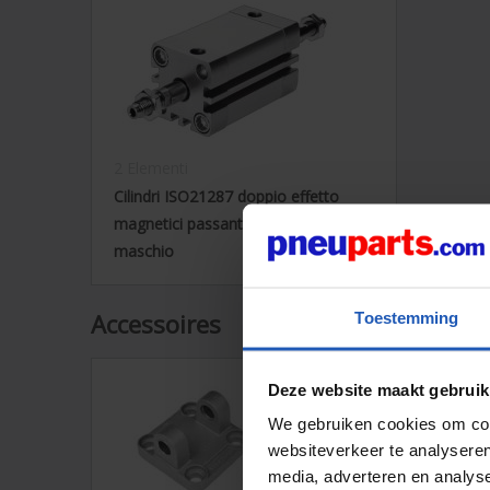
2 Elementi
Cilindri ISO21287 doppio effetto
magnetici passanti con filetto stelo
maschio
Accessoires
Toestemming
Deze website maakt gebruik
We gebruiken cookies om cont
websiteverkeer te analyseren
media, adverteren en analys