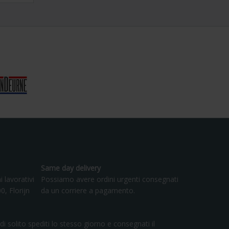
Same day delivery
i lavorativi
Possiamo avere ordini urgenti consegnati
0, Florijn
da un corriere a pagamento.
di solito spediti lo stesso giorno e consegnati il