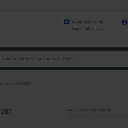


Assistenza clienti
Siamo felici di aiutarti
 compatti ISO 21287
1287