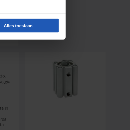
Alles toestaan
tto.
taggio
te in
orsa
ta.