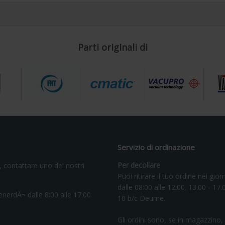
Parti originali di
Servizio di ordinazione
Per decollare
contattare uno dei nostri
Puoi ritirare il tuo ordine nei giorn
dalle 08:00 alle 12:00. 13.00 - 17.0
enerdÃ¬ dalle 8:00 alle 17:00
10 b/c Deurne.
Gli ordini sono, se in magazzino, 