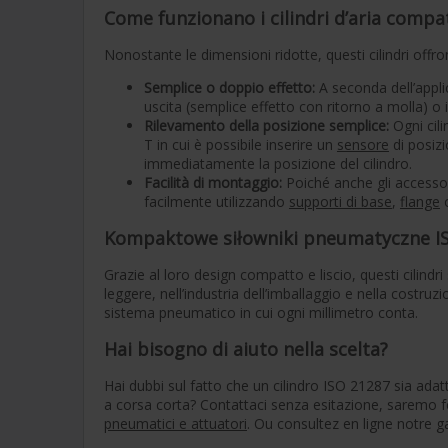
Come funzionano i cilindri d’aria compa
Nonostante le dimensioni ridotte, questi cilindri offron
Semplice o doppio effetto:
A seconda dell’appli
uscita (semplice effetto con ritorno a molla) o 
Rilevamento della posizione semplice:
Ogni cil
T in cui è possibile inserire un
sensore
di posizi
immediatamente la posizione del cilindro.
Facilità di montaggio:
Poiché anche gli accessor
facilmente utilizzando
supporti di base
,
flange
o
Kompaktowe siłowniki pneumatyczne I
Grazie al loro design compatto e liscio, questi cilindr
leggere, nell’industria dell’imballaggio e nella costr
sistema pneumatico in cui ogni millimetro conta.
Hai bisogno di aiuto nella scelta?
Hai dubbi sul fatto che un cilindro ISO 21287 sia adatt
a corsa corta? Contattaci senza esitazione, saremo f
pneumatici e attuatori
. Ou consultez en ligne notr