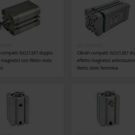
ementi
168 Elementi
ri compatti ISO21287 doppio
Cilindri compatti ISO21287 d
 magnetici con filetto stelo
effetto magnetici antirotazio
io
filetto stelo femmina