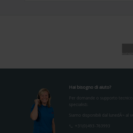
Hai bisogno di aiuto?
Per domande o supporto tecnico, 
specialisti.
Siamo disponibili dal lunedÃ¬ al v
+31(0)493-763993
