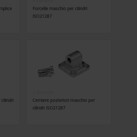
4 Elementi
mplice
Forcelle maschio per cilindri
ISO21287
2 Elementi
cilindri
Cerniere posteriori maschio per
cilindri ISO21287