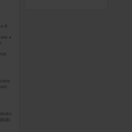
a di
cave a
e
tati
cchine
iasi
ilindro
ilindri