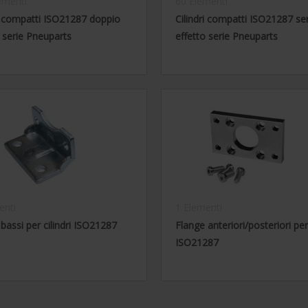
ementi
60 Elementi
ri compatti ISO21287 doppio
Cilindri compatti ISO21287 se
o serie Pneuparts
effetto serie Pneuparts
enti
1 Elementi
 bassi per cilindri ISO21287
Flange anteriori/posteriori per 
ISO21287