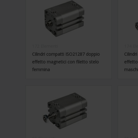
172 Elementi
174 El
Cilindri compatti ISO21287 doppio
Cilind
effetto magnetici con filetto stelo
effetto
femmina
masch