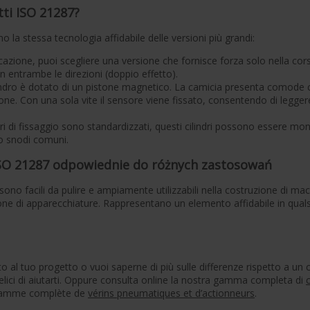
tti ISO 21287?
o la stessa tecnologia affidabile delle versioni più grandi:
cazione, puoi scegliere una versione che fornisce forza solo nella cors
in entrambe le direzioni (doppio effetto).
indro è dotato di un pistone magnetico. La camicia presenta comode 
one. Con una sola vite il sensore viene fissato, consentendo di legger
i di fissaggio sono standardizzati, questi cilindri possono essere mon
 snodi comuni.
SO 21287 odpowiednie do różnych zastosowań
i sono facili da pulire e ampiamente utilizzabili nella costruzione di ma
uzione di apparecchiature. Rappresentano un elemento affidabile in quals
o al tuo progetto o vuoi saperne di più sulle differenze rispetto a un c
elici di aiutarti. Oppure consulta online la nostra gamma completa di
c
e gamme complète de
vérins pneumatiques et d’actionneurs
.