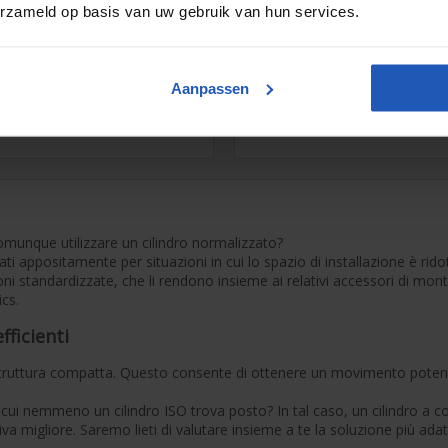
erzameld op basis van uw gebruik van hun services.
menti
32 Elementi
e per cilindri ISO15552
Teste a snodo per cilindri
Aanpassen
pneumatici
omunque utilizzare un cilindro normalizzato?
ati appositamente per situazioni in cui lo spazio di installazione è rido
oni standardizzate, che li rendono insieme ai relativi accessori di mon
cs.
fficienti
struttura compatta. Questo consente di ottenere un movimento poten
ui nemmeno un cilindro ISO trova posto? In tal caso, un cilindro a c
va migliore. Saremo lieti di valutare insieme a te la soluzione più adat