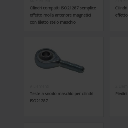
80 Elementi
214 El
Cilindri compatti ISO21287 semplice
Cilind
effetto molla anteriore magnetici
effett
con filetto stelo maschio
9 Elementi
2 Elem
Teste a snodo maschio per cilindri
Piedini
ISO21287