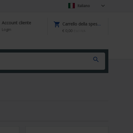

Italiano
Account cliente

Carrello della spesa (0)
Login
€ 0,00
Escl IVA
