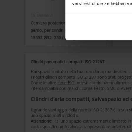
verstrekt of die ze hebben v
18 Elementi
27 Ele
Cerniera posteriore femmina con
Forcell
perno, per cilindri pneumatici ISO
15552 Ø32–250 mm
Cilindri pneumatici compatti ISO 21287
Hai spazio limitato nella tua macchina, ma desideri c
I nostri cilindri compatti ISO 21287 sono stati progett
Come le altre
serie ISO
, questi cilindri hanno dimensi
intercambiabili con marchi come Festo, SMC o Aventi
Cilindri d’aria compatti, salvaspazio ed e
Il grande vantaggio della norma ISO 21287 è la sua 
uno spazio molto ridotto.
Attenzione:
Hai uno spazio estremamente limitato in c
corta specifico può talvolta rappresentare un’alternati