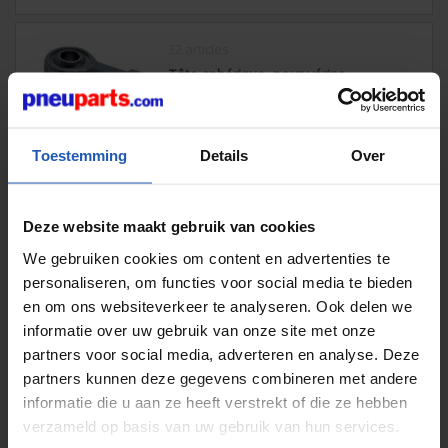
32 articles
Tête sphérique, pour vérins
pneumatiques
Toestemming
Details
Over
Vérins compacts ISO 21287
Vous disposez de peu d’espace dans votre machine,
mais vous souhaitez tout de même utiliser un vérin
Deze website maakt gebruik van cookies
normalisé ?
Nos vérins compacts ISO 21287 sont spécialement
We gebruiken cookies om content en advertenties te
conçus pour les situations où l’espace d’installation est
personaliseren, om functies voor social media te bieden
limité. Comme les autres
séries ISO
, ces vérins ont des
en om ons websiteverkeer te analyseren. Ook delen we
dimensions standardisées, ce qui les rend ainsi que
informatie over uw gebruik van onze site met onze
leurs accessoires de fixation interchangeables avec des
marques telles que Festo, SMC ou Aventics.
partners voor social media, adverteren en analyse. Deze
partners kunnen deze gegevens combineren met andere
Cylindres d’air compacts, peu
informatie die u aan ze heeft verstrekt of die ze hebben
encombrants et efficaces
verzameld op basis van uw gebruik van hun services.