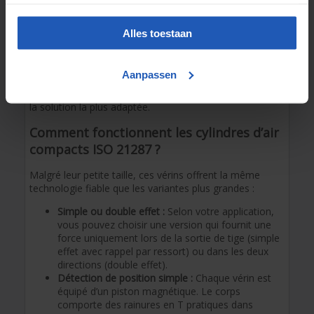
Le grand avantage de la norme ISO 21287 réside dans
sa conception compacte. Cela permet de réaliser un
mouvement puissant sur une surface réduite.
Alles toestaan
Attention :
Disposez-vous d’un espace extrêmement
restreint dans lequel même un vérin ISO ne peut pas
être installé ? Dans ce cas, un vérin à course courte
Aanpassen
spécifique peut parfois constituer une meilleure
alternative. Nous serons ravis de réfléchir avec vous à
la solution la plus adaptée.
Comment fonctionnent les cylindres d’air
compacts ISO 21287 ?
Malgré leur petite taille, ces vérins offrent la même
technologie fiable que les variantes plus grandes :
Simple ou double effet :
Selon votre application,
vous pouvez choisir une version qui fournit une
force uniquement lors de la sortie de tige (simple
effet avec rappel par ressort) ou dans les deux
directions (double effet).
Détection de position simple :
Chaque vérin est
équipé d’un piston magnétique. Le corps
comporte des rainures en T pratiques dans