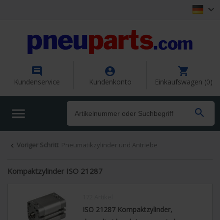




Kundenservice
Kundenkonto
Einkaufswagen (0)


Voriger Schritt
Pneumatikzylinder und Antriebe

Kompaktzylinder ISO 21287
172 Artikel
ISO 21287 Kompaktzylinder,