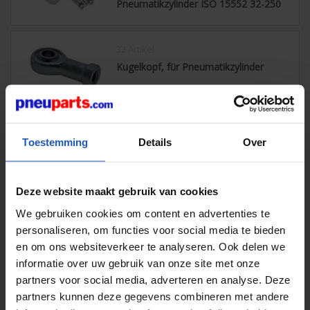
Pneumatikzylinder ISO 15552 32-250
32 Artikel
Kugelkopf, für Pneumatikzylinder
Kompaktzylinder ISO 21287
Toestemming
Details
Over
Haben Sie nur wenig Platz in Ihrer Maschine, möchten
aber dennoch einen genormten Zylinder einsetzen?
Unsere ISO 21287 Kompaktzylinder wurden speziell für
Deze website maakt gebruik van cookies
Anwendungen entwickelt, bei denen der Bauraum
begrenzt ist. Wie die anderen
ISO-Serien
verfügen auch
We gebruiken cookies om content en advertenties te
diese Zylinder über standardisierte Abmessungen,
personaliseren, om functies voor social media te bieden
wodurch sie zusammen mit dem passenden
Befestigungszubehör mit Marken wie Festo, SMC oder
en om ons websiteverkeer te analyseren. Ook delen we
Aventics austauschbar sind.
informatie over uw gebruik van onze site met onze
partners voor social media, adverteren en analyse. Deze
Kompakte Luftzylinder, platzsparend und
partners kunnen deze gegevens combineren met andere
effizient