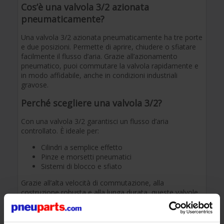
Cos’è una valvola 3/2 azionata
pneumaticamente?
Una valvola 3/2 azionata pneumaticamente ha tre porte
e due posizioni. Permette di aprire, chiudere o sfiatare
facilmente il flusso d’aria. Grazie all’azionamento
pneumatico, puoi commutare la valvola rapidamente e
in modo affidabile, anche in condizioni industriali
gravose.
Perché scegliere una valvola 3/2?
Con una valvola 3/2 garantisci un flusso d’aria
controllato. È ideale per:
Cilindri a semplice effetto
Pinze e morsetti pneumatici
Sistemi di blocco e sfiato
Grazie all’alta velocità di commutazione, alla
costruzione robusta e alla lunga durata, queste valvole
offrono prestazioni affidabili anche in ambienti
produttivi intensivi.