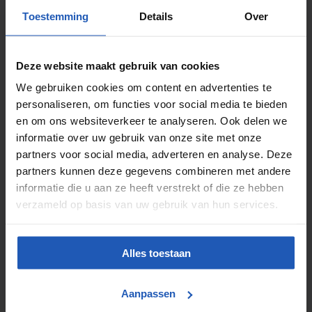
Vantaggi principali
Toestemming
Details
Over
Controllo preciso del flusso d’aria
Alta velocità di commutazione
Costruzione robusta
Deze website maakt gebruik van cookies
Lunga durata e minima inattività
Installazione semplice
We gebruiken cookies om content en advertenties te
personaliseren, om functies voor social media te bieden
Applicazioni delle valvole 3/2 azionate
en om ons websiteverkeer te analyseren. Ook delen we
pneumaticamente
informatie over uw gebruik van onze site met onze
Le valvole 3/2 si trovano in diversi settori, come:
partners voor social media, adverteren en analyse. Deze
partners kunnen deze gegevens combineren met andere
Costruzione di macchine
informatie die u aan ze heeft verstrekt of die ze hebben
Automazione di produzione e assemblaggio
Applicazioni di trasporto e movimentazione
verzameld op basis van uw gebruik van hun services.
Pinze e morsetti pneumatici
Sistemi di sicurezza e sfiato
Per chi cerca affidabilità e alte prestazioni, le valvole 3/2
Alles toestaan
di alta qualità offrono la soluzione perfetta per
ottimizzare i processi.
Aanpassen
Trova la valvola 3/2 giusta per la tua