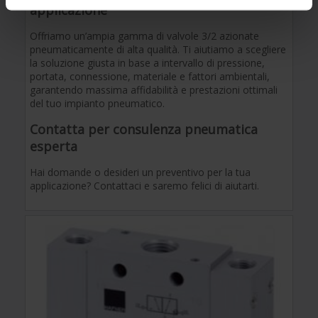
applicazione
Offriamo un’ampia gamma di valvole 3/2 azionate
pneumaticamente di alta qualità. Ti aiutiamo a scegliere
la soluzione giusta in base a intervallo di pressione,
portata, connessione, materiale e fattori ambientali,
garantendo massima affidabilità e prestazioni ottimali
del tuo impianto pneumatico.
Contatta per consulenza pneumatica
esperta
Hai domande o desideri un preventivo per la tua
applicazione? Contattaci e saremo felici di aiutarti.