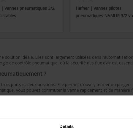
cles
1 articles
 | Vannes pneumatiques 3/2
Hafner | Vannes pilotes
bistables
pneumatiques NAMUR 3/2 vo
olution idéale. Elles sont largement utilisées dans l’automatisatio
ogie de contrôle pneumatique, où la sécurité des flux d’air est essentie
pneumatiquement ?
is ports et deux positions. Elle permet d’ouvrir, fermer ou purger
eumatique, vous pouvez commuter la vanne rapidement et de manière fi
é. Cela est idéal pour :
Details