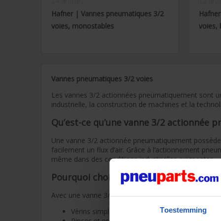
24 articles
12 arti
Hafner | Vannes pneumatiques 3/2
Hafner
voies, monostables
voies, 
Vannes pneumatiques 3/2 voies
Les vannes 3/2 actionnées pneumatiquement sont une s
industrielle, la construction de machines et la technol
Qu’est-ce qu’une vanne 3/2 actionnée 
Une vanne 3/2 actionnée pneumatiquement possède tro
facilement un flux d’air. Grâce à l’actionnement pn
même dans des conditions industrielles exigeantes.
Pourquoi choisir une vanne 3/2 ?
Avec une vanne 3/2, vous assurez un flux d’air contrôl
Toestemming
Vérins simple effet
Pinces et préhenseurs pneumatiques