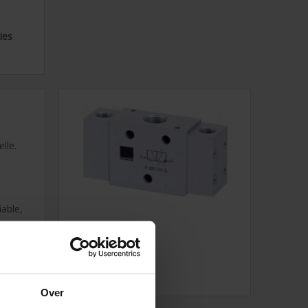
ies
n
lle.
able,
Over