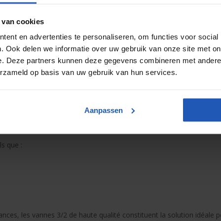
 van cookies
ruction robuste et à la longue durée de vie, ces vannes offrent des
 de production intensifs.
ent en advertenties te personaliseren, om functies voor social
. Ook delen we informatie over uw gebruik van onze site met on
e. Deze partners kunnen deze gegevens combineren met andere i
erzameld op basis van uw gebruik van hun services.
Aanpassen
es pneumatiquement
ls que :
ances, les vannes 3/2 de haute qualité constituent la solution idéale 