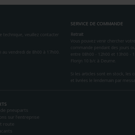
SERVICE DE COMMANDE
Retrait
 technique, veuillez contacter
Vous pouvez venir chercher votr
commande pendant des jours ou
 au vendredi de 8h00 à 17h00.
entre 08h00 - 12h00 et 13h00 - 
Florijn 10 b/c à Deurne.
Si les articles sont en stock, 
et livrées le lendemain par mess
RTS
 de pneuparts
ons sur l’entreprise
t route
acants