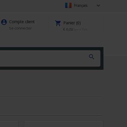

Français

Compte client

Panier (0)
Se connecter
€ 0,00
hors TVA
