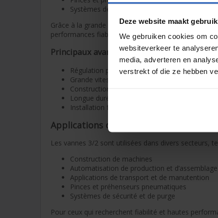
Systèmes de verrouillage et de purge
Deze website maakt gebruik
Grâce à la grande vitesse de commutation, à la const
performances fiables, même dans des environnements
We gebruiken cookies om cont
websiteverkeer te analyseren
Principaux avantages
media, adverteren en analys
Régulation précise du flux d’air
verstrekt of die ze hebben v
Grande vitesse de commutation
Construction robuste
Longue durée de vie et temps d’arrêt minimal
Installation facile
Applications des vannes 3/2 actionné
Les vannes 3/2 sont utilisées dans divers secteurs, te
Construction de machines
Automatisation de production et d’assemblage
Applications de transport et de manutention
Pinces et préhenseurs pneumatiques
Systèmes de sécurité et de purge
Pour ceux qui recherchent fiabilité et hautes perform