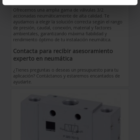
Ofrecemos una amplia gama de válvulas 3/2
accionadas neumáticamente de alta calidad. Te
ayudamos a elegir la solución correcta según el rango
de presión, caudal, conexión, material y factores
ambientales, garantizando máxima fiabilidad y
rendimiento óptimo de tu instalación neumática.
Contacta para recibir asesoramiento
experto en neumática
¿Tienes preguntas o deseas un presupuesto para tu
aplicación? Contáctanos y estaremos encantados de
ayudarte.