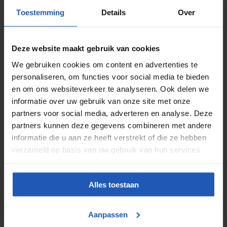
Toestemming
Details
Over
Control preciso del flujo de aire
Alta velocidad de conmutación
Construcción robusta
Larga vida útil y mínima inactividad
Deze website maakt gebruik van cookies
Instalación sencilla
We gebruiken cookies om content en advertenties te
Aplicaciones de las válvulas 3/2
personaliseren, om functies voor social media te bieden
accionadas neumáticamente
en om ons websiteverkeer te analyseren. Ook delen we
informatie over uw gebruik van onze site met onze
Las válvulas 3/2 se utilizan en diversos sectores, como:
partners voor social media, adverteren en analyse. Deze
Construcción de máquinas
partners kunnen deze gegevens combineren met andere
Automatización de producción y montaje
informatie die u aan ze heeft verstrekt of die ze hebben
Aplicaciones de transporte y manipulación
Pinzas y mordazas neumáticas
verzameld op basis van uw gebruik van hun services.
Sistemas de seguridad y ventilación
Para quienes buscan fiabilidad y alto rendimiento, las
válvulas 3/2 de alta calidad son la solución perfecta
Alles toestaan
para optimizar procesos.
Encuentra la válvula 3/2 adecuada para tu
Aanpassen
aplicación