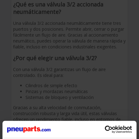
¿Qué es una válvula 3/2 accionada
neumáticamente?
Una válvula 3/2 accionada neumáticamente tiene tres
puertos y dos posiciones. Permite abrir, cerrar o purgar
fácilmente un flujo de aire. Gracias al accionamiento
neumático, puedes operar la válvula de manera rápida y
fiable, incluso en condiciones industriales exigentes.
¿Por qué elegir una válvula 3/2?
Con una válvula 3/2 garantizas un flujo de aire
controlado. Es ideal para:
Cilindros de simple efecto
Pinzas y mordazas neumáticas
Sistemas de bloqueo y ventilación
Gracias a su alta velocidad de conmutación,
construcción robusta y larga vida útil, estas válvulas
ofrecen un rendimiento fiable, incluso en entornos de
producción intensivos.
Principales ventajas