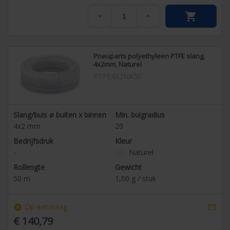


Pneuparts polyethyleen PTFE slang,
4x2mm, Naturel
PTFE4X2NA50
Slang/buis ø buiten x binnen
Min. buigradius
4x2
mm
20
Bedrijfsdruk
Kleur
-
Naturel
Rollengte
Gewicht
50
m
1,00
g / stuk
Op aanvraag
cancel

€ 140,79