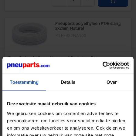
Pneuparts polyethyleen PTFE slang,
3x2mm, Naturel
PTFE3X2NA100
Slang/buis ø buiten x binnen
Min. buigradius
3x2
mm
15
Bedrijfsdruk
Kleur
-
Naturel
Toestemming
Details
Over
Rollengte
Gewicht
100
m
1,00
g / stuk
Deze website maakt gebruik van cookies
Op aanvraag
cancel

We gebruiken cookies om content en advertenties te
€ 197,37
personaliseren, om functies voor social media te bieden
excl. btw
en om ons websiteverkeer te analyseren. Ook delen we
€ 238,82
incl. btw
informatie over uw gebruik van onze site met onze