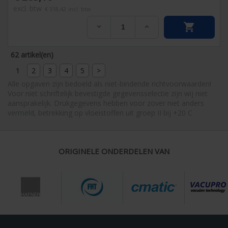
excl. btw
€ 318,42
incl. btw


62 artikel(en)
1
2
3
4
5
>
Alle opgaven zijn bedoeld als niet-bindende richtvoorwaarden!
Voor niet schriftelijk bevestigde gegevensselectie zijn wij niet
aansprakelijk. Drukgegevens hebben voor zover niet anders
vermeld, betrekking op vloeistoffen uit groep II bij +20 C
ORIGINELE ONDERDELEN VAN