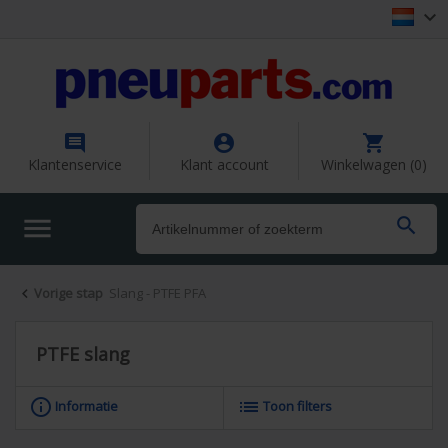




Klantenservice
Klant account
Winkelwagen (0)


Vorige stap
Slang - PTFE PFA

PTFE slang
info_outline
list
Informatie
Toon filters