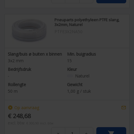
Pneuparts polyethyleen PTFE slang,
3x2mm, Naturel
PTFE3X2NA50
Slang/buis ø buiten x binnen
Min. buigradius
3x2
mm
15
Bedrijfsdruk
Kleur
-
Naturel
Rollengte
Gewicht
50
m
1,00
g / stuk
Op aanvraag
cancel

€ 248,68
excl. btw
€ 300,90
incl. btw

