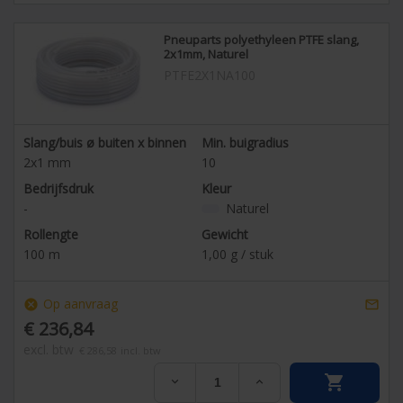
Pneuparts polyethyleen PTFE slang,
2x1mm, Naturel
PTFE2X1NA100
Slang/buis ø buiten x binnen
Min. buigradius
2x1
mm
10
Bedrijfsdruk
Kleur
-
Naturel
Rollengte
Gewicht
100
m
1,00
g / stuk
Op aanvraag
cancel

€ 236,84
excl. btw
€ 286,58
incl. btw

