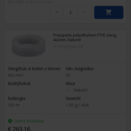
excl. btw
€ 170,36
incl. btw


Pneuparts polyethyleen PTFE slang,
4x2mm, Naturel
PTFE4X2NA100
Slang/buis ø buiten x binnen
Min. buigradius
4x2
mm
20
Bedrijfsdruk
Kleur
-
Naturel
Rollengte
Gewicht
100
m
1,00
g / stuk
Direct leverbaar
check_circle
€ 263,16