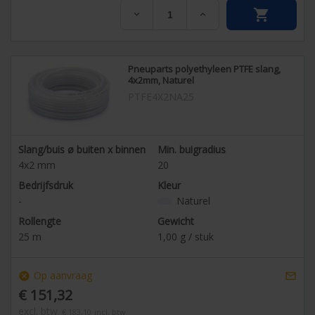


Pneuparts polyethyleen PTFE slang,
4x2mm, Naturel
PTFE4X2NA25
Slang/buis ø buiten x binnen
Min. buigradius
4x2
mm
20
Bedrijfsdruk
Kleur
-
Naturel
Rollengte
Gewicht
25
m
1,00
g / stuk
Op aanvraag
cancel

€ 151,32
excl. btw
€ 183,10
incl. btw