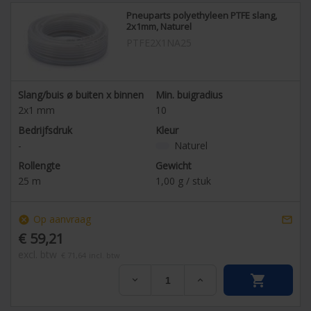
Pneuparts polyethyleen PTFE slang,
2x1mm, Naturel
PTFE2X1NA25
Slang/buis ø buiten x binnen
Min. buigradius
2x1
mm
10
Bedrijfsdruk
Kleur
-
Naturel
Rollengte
Gewicht
25
m
1,00
g / stuk
Op aanvraag
cancel

€ 59,21
excl. btw
€ 71,64
incl. btw

