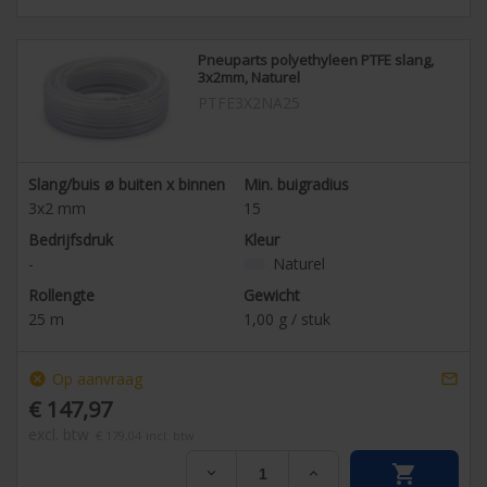
Pneuparts polyethyleen PTFE slang,
3x2mm, Naturel
PTFE3X2NA25
Slang/buis ø buiten x binnen
Min. buigradius
3x2
mm
15
Bedrijfsdruk
Kleur
-
Naturel
Rollengte
Gewicht
25
m
1,00
g / stuk
Op aanvraag
cancel

€ 147,97
excl. btw
€ 179,04
incl. btw

