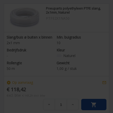
Pneuparts polyethyleen PTFE slang,
2x1mm, Naturel
PTFE2X1NA50
Slang/buis ø buiten x binnen
Min. buigradius
2x1
mm
10
Bedrijfsdruk
Kleur
-
Naturel
Rollengte
Gewicht
50
m
1,00
g / stuk
Op aanvraag
cancel

€ 118,42
excl. btw
€ 143,29
incl. btw

