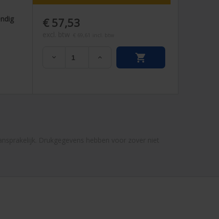
endig
€ 57,53
excl. btw
€ 69,61
incl. btw


 aansprakelijk. Drukgegevens hebben voor zover niet