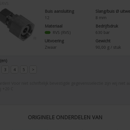
SRVS
Buis aansluiting
Slang/buis Ø uitw
12
8
mm
Materiaal
Bedrijfsdruk
RVS (RVS)
630
bar
Uitvoering
Gewicht
Zwaar
90,00
g / stuk
l(en)
3
4
5
>
rden! Voor niet schriftelijk bevestigde gegevensselectie zijn wij niet
ij +20 C
ORIGINELE ONDERDELEN VAN