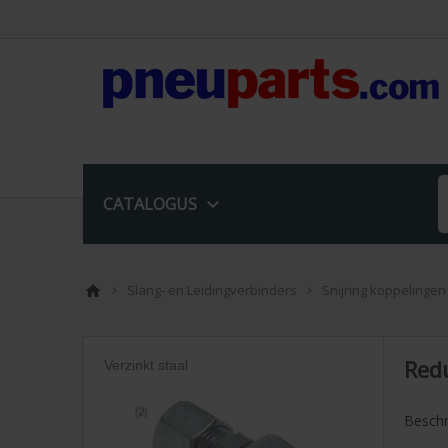

CATALOGUS
Slang- en Leidingverbinders
Snijring koppelingen



Redu
Verzinkt staal
Beschr