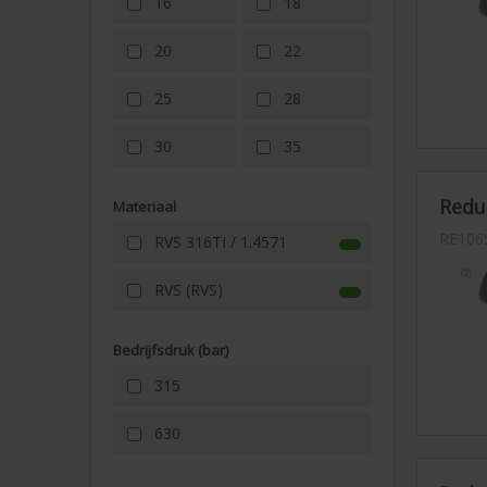
16
18
•Vacuü
Benöti
20
22
De kop
verwer
25
28
Rockwe
30
35
Let op
Bij ge
Reduc
Materiaal
RE106
RVS 316TI / 1.4571
RVS (RVS)
Bedrijfsdruk (bar)
315
630