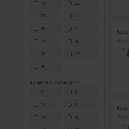
18
22
4) War
toeren
28
42
schroe
mag ni
5) Voo
38
35
Reduc
bedekk
geen f
RE86L
14
16
kracht
vastdr
20
25
6) End
(Schne
30
Let op
Montag
Slang/buis Ø uitwendig (mm)
Hinwe
6
8
Voorde
10
12
Reduc
• Comp
zoals 
RE106
14
15
tegens
smeren