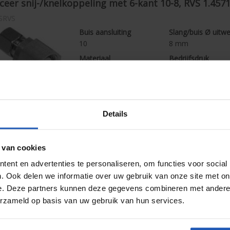
eer snij-/knelkoppeling met 6-kant 10-8, RVS 1.457
SRVS
Buis aansluiting
Slang/buis Ø uitw
10
8
mm
Materiaal
Bedrijfsdruk
RVS 316TI / 1.4571
630
bar
Uitvoering
Gewicht
Zwaar
90,00
g / stuk
Details
eer snij-/knelkoppeling met 6-kant 10-8, RVS 1.457
 van cookies
LRVS
ent en advertenties te personaliseren, om functies voor social
Buis aansluiting
Slang/buis Ø uitw
. Ook delen we informatie over uw gebruik van onze site met on
10
8
mm
e. Deze partners kunnen deze gegevens combineren met andere i
Materiaal
Bedrijfsdruk
erzameld op basis van uw gebruik van hun services.
RVS (RVS)
315
bar
Uitvoering
Gewicht