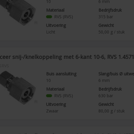
10
6
mm
mdichtheid Q< 10^8 mbar l/>, •ideaal voor gebruik in de gas- en water
Materiaal
Bedrijfsdruk
gte Rohrqualität:
RVS (RVS)
315
bar
pelingen moeten met warmtebehandeld, naadloze roestvrij stalen b
kt. De tolerantieklasse moet D4/T3 zijn, het oppervlak mag niet bes
Uitvoering
Gewicht
l HRB 90 bedragen.
Licht
50,00
g / stuk
: Let op het volgende:
bruik van verschillende series mag de koppeling alleen met de bedrijfsd
eer snij-/knelkoppeling met 6-kant 10-6, RVS 1.457
SRVS
Buis aansluiting
Slang/buis Ø uitw
10
6
mm
Materiaal
Bedrijfsdruk
RVS (RVS)
630
bar
Uitvoering
Gewicht
Zwaar
80,00
g / stuk