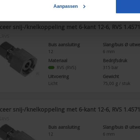
Licht
60,00
g / stuk
Aanpassen
eer snij-/knelkoppeling met 6-kant 12-6, RVS 1.457
LRVS
Buis aansluiting
Slang/buis Ø uitw
12
6
mm
Materiaal
Bedrijfsdruk
RVS (RVS)
315
bar
Uitvoering
Gewicht
Licht
75,00
g / stuk
eer snij-/knelkoppeling met 6-kant 12-6, RVS 1.457
SRVS
Buis aansluiting
Slang/buis Ø uitw
12
6
mm