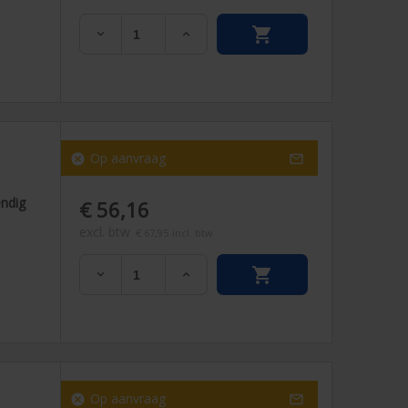


1
Op aanvraag
cancel

endig
€ 56,16
excl. btw
€ 67,95
incl. btw


1
Op aanvraag
cancel
