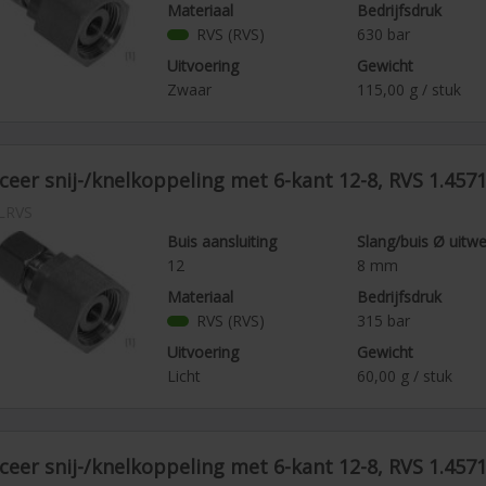
Materiaal
Bedrijfsdruk
RVS (RVS)
630
bar
Uitvoering
Gewicht
Zwaar
115,00
g / stuk
eer snij-/knelkoppeling met 6-kant 12-8, RVS 1.457
LRVS
Buis aansluiting
Slang/buis Ø uitw
12
8
mm
Materiaal
Bedrijfsdruk
RVS (RVS)
315
bar
Uitvoering
Gewicht
Licht
60,00
g / stuk
eer snij-/knelkoppeling met 6-kant 12-8, RVS 1.457