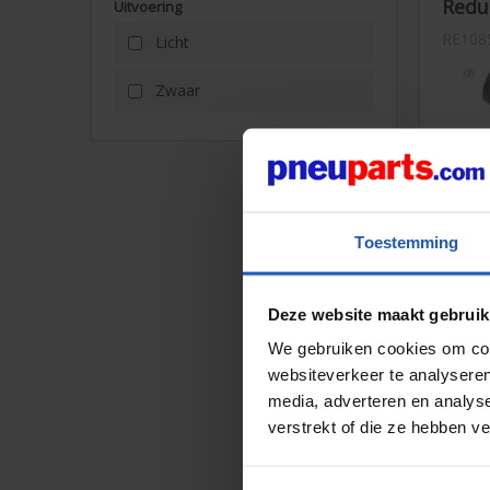
Reduc
Uitvoering
RE108
Licht
Zwaar
Toestemming
Reduc
Deze website maakt gebruik
RE108
We gebruiken cookies om cont
websiteverkeer te analyseren
media, adverteren en analys
verstrekt of die ze hebben v