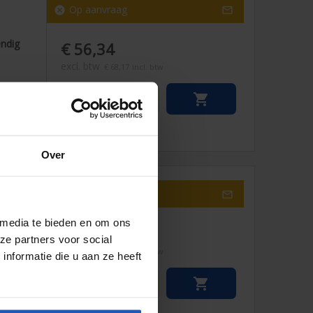
1
Op aanvraag
cancel

endig
€ 56,34
excl. btw
€ 68,17
incl. btw


Over
1
Op aanvraag
cancel

 media te bieden en om ons
endig
€ 41,82
ze partners voor social
excl. btw
€ 50,60
incl. btw
nformatie die u aan ze heeft

