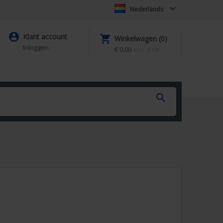

Nederlands

Klant account

Winkelwagen (0)
Inloggen
€ 0,00
excl. BTW
