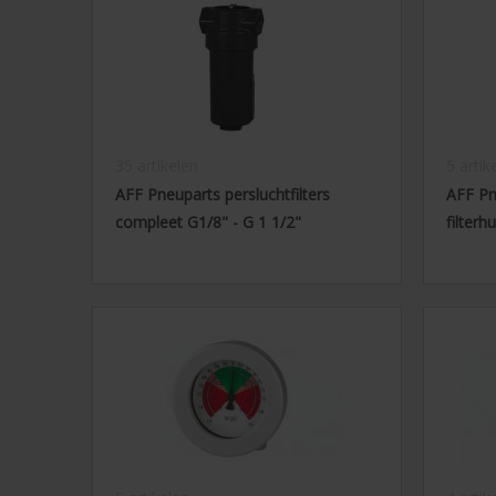
35 artikelen
5 artik
AFF Pneuparts persluchtfilters
AFF Pn
compleet G1/8" - G 1 1/2"
filterh