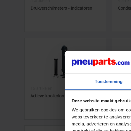
5 artikelen
4 artik
Drukverschilmeters - Indicatoren
Conden
Toestemming
16 artikelen
13 arti
Actieve koolkolommen
AF Fijn
Deze website maakt gebruik
perslu
We gebruiken cookies om cont
websiteverkeer te analyseren
media, adverteren en analys
verstrekt of die ze hebben v