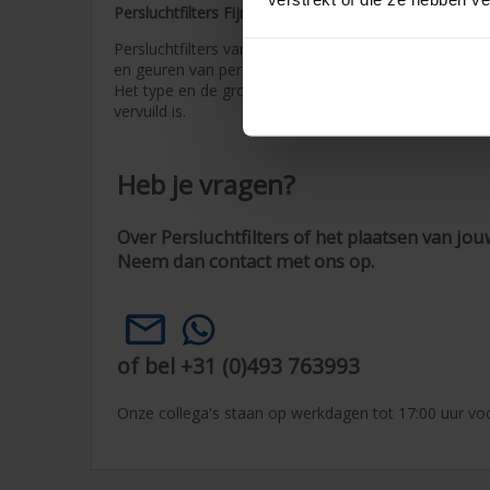
Persluchtfilters Fijnfilter - Microfilter- Actiefkoolfilter
Persluchtfilters van de AF serie worden gebruikt voor
en geuren van perslucht in industriële toepassingen.
Het type en de grootte van de filter hangt af van de 
vervuild is.
Heb je vragen?
Over Persluchtfilters of het plaatsen van jou
Neem dan contact met ons op.
of bel +31 (0)493 763993
Onze collega's staan op werkdagen tot 17:00 uur voo