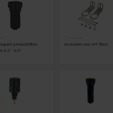
elen
12 artikelen
euparts persluchtfilters
Accesoires voor AFF filters
uis G 2" - G 3"