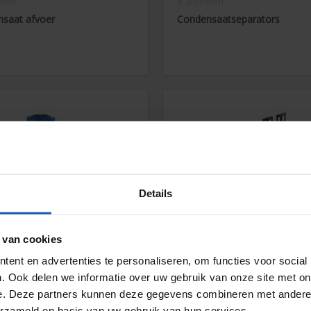
elen
8 artikelen
saat afvoer
Condensaatseparators
Details
kelen
9 artikelen
filters voor schone en olievrij
Accessoires voor AF filters
 van cookies
cht ISO 8573-1
ent en advertenties te personaliseren, om functies voor social
. Ook delen we informatie over uw gebruik van onze site met on
e. Deze partners kunnen deze gegevens combineren met andere i
erzameld op basis van uw gebruik van hun services.