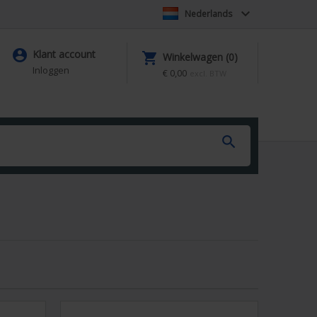

Nederlands

Klant account

Winkelwagen (0)
Inloggen
€ 0,00
excl. BTW
