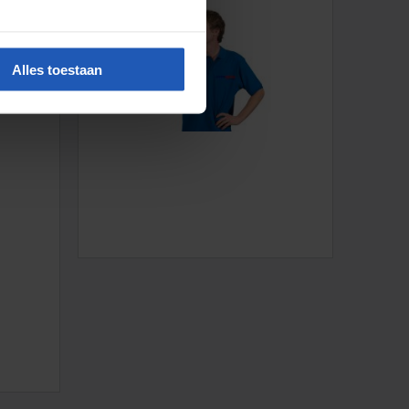
maken
Alles toestaan
cht