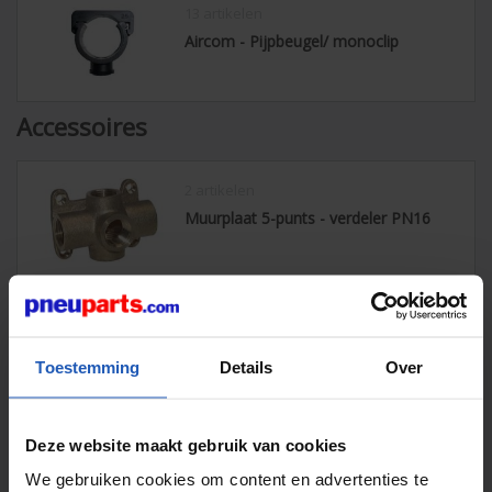
13 artikelen
Aircom - Pijpbeugel/ monoclip
Accessoires
2 artikelen
Muurplaat 5-punts - verdeler PN16
4 artikelen
Muurplaat 90° - 45°
Toestemming
Details
Over
3 artikelen
Deze website maakt gebruik van cookies
Muurplaat PN16
We gebruiken cookies om content en advertenties te