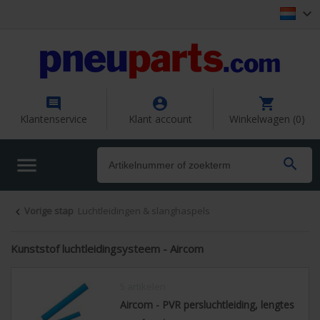




Klantenservice
Klant account
Winkelwagen (0)


Vorige stap
Luchtleidingen & slanghaspels

Kunststof luchtleidingsysteem - Aircom
5 artikelen
Aircom - PVR persluchtleiding, lengtes