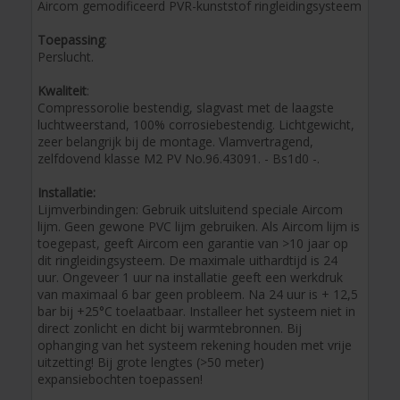
Aircom gemodificeerd PVR-kunststof ringleidingsysteem
Toepassing
:
Perslucht.
Kwaliteit
:
Compressorolie bestendig, slagvast met de laagste
luchtweerstand, 100% corrosiebestendig. Lichtgewicht,
zeer belangrijk bij de montage. Vlamvertragend,
zelfdovend klasse M2 PV No.96.43091. - Bs1d0 -.
Installatie:
Lijmverbindingen: Gebruik uitsluitend speciale Aircom
lijm. Geen gewone PVC lijm gebruiken. Als Aircom lijm is
toegepast, geeft Aircom een garantie van >10 jaar op
dit ringleidingsysteem. De maximale uithardtijd is 24
uur. Ongeveer 1 uur na installatie geeft een werkdruk
van maximaal 6 bar geen probleem. Na 24 uur is + 12,5
bar bij +25°C toelaatbaar. Installeer het systeem niet in
direct zonlicht en dicht bij warmtebronnen. Bij
ophanging van het systeem rekening houden met vrije
uitzetting! Bij grote lengtes (>50 meter)
expansiebochten toepassen!