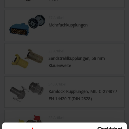
37 Artikel
Mehrfachkupplungen
33 Artikel
Sandstrahlkupplungen, 58 mm
Klauenweite
540 Artikel
Kamlock-Kupplungen, MIL-C-27487 /
EN 14420-7 (DIN 2828)
22 Artikel
Fahrzeugkupplungen (DIN74254 /