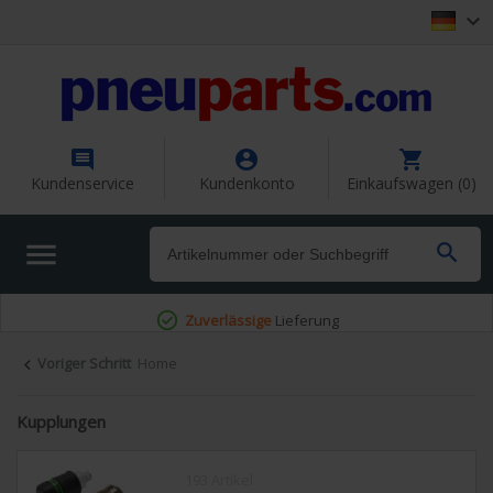




Kundenservice
Kundenkonto
Einkaufswagen (0)


Sicher bezahlen
mit vertrauten Zahlungsmethoden
Voriger Schritt
Home

Kupplungen
193 Artikel