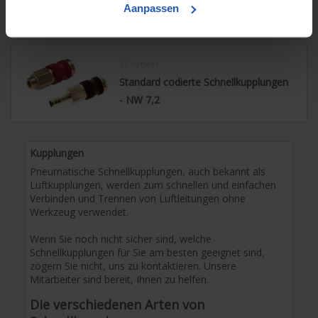
Kupplungen Atlas Copco, DN8
Aanpassen
12 Artikel
Standard codierte Schnellkupplungen
- NW 7,2
Kupplungen
Pneumatische Schnellkupplungen, auch bekannt als
Luftkupplungen, werden zum schnellen und einfachen
Verbinden und Trennen von Luftleitungen ohne
Werkzeug verwendet.
Wenn Sie noch nicht sicher sind, welche
Schnellkupplungen für Sie am besten geeignet sind,
zögern Sie nicht, uns zu kontaktieren. Unsere
Mitarbeiter sind bereit, Ihnen zu helfen.
Die verschiedenen Arten von