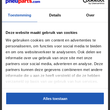
DIN 74342)
Toestemming
Details
Over
9 Artikel
Sicherheits tasten kupplung, edelstahl
- EURO
Deze website maakt gebruik van cookies
We gebruiken cookies om content en advertenties te
personaliseren, om functies voor social media te bieden
54 Artikel
en om ons websiteverkeer te analyseren. Ook delen we
Hydraulische Schnellkupplungen,
informatie over uw gebruik van onze site met onze
Innengewinde, ISO 7241-1 B
partners voor social media, adverteren en analyse. Deze
partners kunnen deze gegevens combineren met andere
41 Artikel
informatie die u aan ze heeft verstrekt of die ze hebben
verzameld op basis van uw gebruik van hun services.
Schnellverschluss-Kupplungen, NW
19
Alles toestaan
3 Artikel