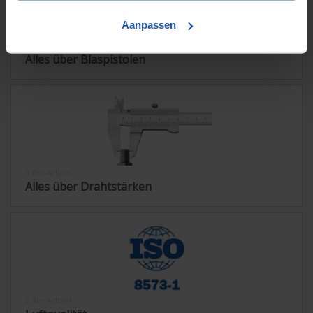
Aanpassen
2 der Artikel
Alles über Blaspistolen
3 der Artikel
Alles über Drahtstärken
2 der Artikel