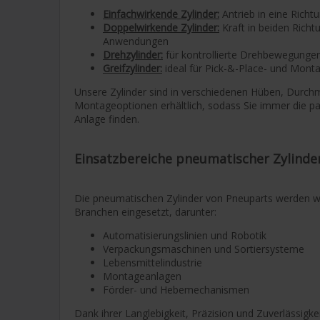
Einfachwirkende Zylinder:
Antrieb in eine Richtu
Doppelwirkende Zylinder:
Kraft in beiden Richt
Anwendungen
Drehzylinder:
für kontrollierte Drehbewegunge
Greifzylinder:
ideal für Pick-&-Place- und Mon
Unsere Zylinder sind in verschiedenen Hüben, Durc
Montageoptionen erhältlich, sodass Sie immer die p
Anlage finden.
Einsatzbereiche pneumatischer Zylinder
Die pneumatischen Zylinder von Pneuparts werden we
Branchen eingesetzt, darunter:
Automatisierungslinien und Robotik
Verpackungsmaschinen und Sortiersysteme
Lebensmittelindustrie
Montageanlagen
Förder- und Hebemechanismen
Dank ihrer Langlebigkeit, Präzision und Zuverlässigke