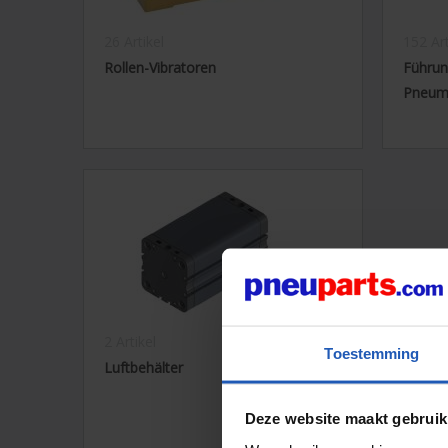
26 Artikel
152 Art
Rollen-Vibratoren
Führun
Pneuma
2 Artikel
Toestemming
Luftbehälter
Deze website maakt gebruik