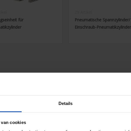
ikel
29 Artikel
gseinheit für
Pneumatische Spannzylinder/
tikzylinder
Einschraub-Pneumatikzylinder
Details
 van cookies