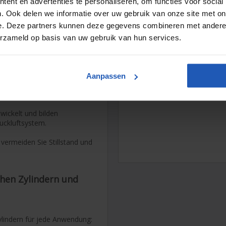
ent en advertenties te personaliseren, om functies voor social
. Ook delen we informatie over uw gebruik van onze site met on
e. Deze partners kunnen deze gegevens combineren met andere i
erzameld op basis van uw gebruik van hun services.
Zuverlässige
Liefer
le Leistung und
Sichere
Bezahlung b
Technisches
Know-
Aanpassen
der Instandhaltung bei
der und Antriebe.
wickelt und bilden
ckluftsystem.
vermeiden Sie Stillstand und
hen Zylindern und
ylindern für jede Anwendung: