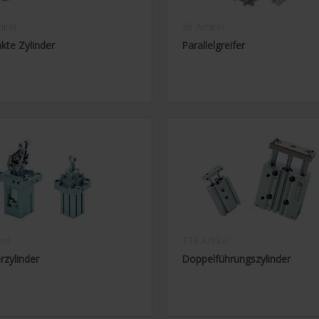
ikel
36 Artikel
te Zylinder
Parallelgreifer
kel
138 Artikel
rzylinder
Doppelführungszylinder