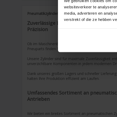
We gebruiken cookies om cont
websiteverkeer te analyseren
media, adverteren en analys
Pneumatikzylinder und Antriebe
verstrekt of die ze hebben v
Zuverlässige Luftzylinder für industriel
Präzision
Ob im Maschinenbau, in der Automatisierung oder in 
Pneuparts finden Sie hochwertige pneumatische Zylin
Unsere Zylinder sind für maximale Zuverlässigkeit ent
unverzichtbare Komponenten in jedem modernen Dru
Dank unseres großen Lagers und schneller Lieferung 
halten Ihre Produktion effizient am Laufen.
Umfassendes Sortiment an pneumatisc
Antrieben
Wir bieten ein breites Sortiment an pneumatischen Z