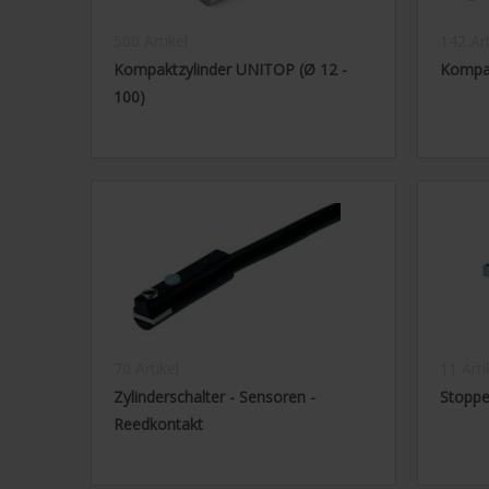
500 Artikel
142 Art
Kompaktzylinder UNITOP (Ø 12 -
Kompak
100)
70 Artikel
11 Arti
Zylinderschalter - Sensoren -
Stoppe
Reedkontakt