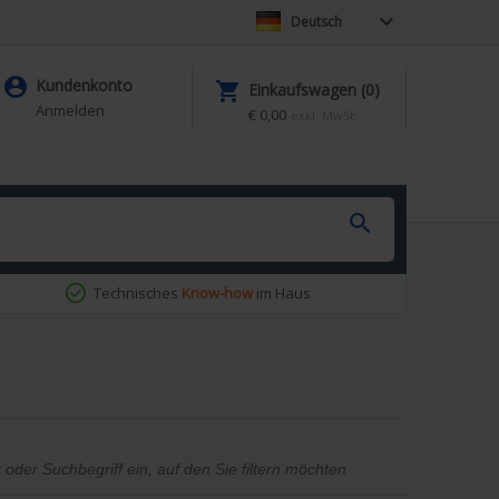

Deutsch

Kundenkonto

Einkaufswagen (0)
Anmelden
€ 0,00
exkl. MwSt.

Technisches
Know-how
im Haus