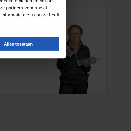
 media te bieden en om ons
ze partners voor social
nformatie die u aan ze heeft
ung
ei Pneuparts
how
im Haus
Alles toestaan