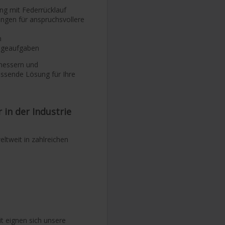
ng mit Feder­rücklauf
ungen für anspruchsvollere
n
tageaufgaben
hmessern und
assende Lösung für Ihre
 in der Industrie
ltweit in zahlreichen
it eignen sich unsere