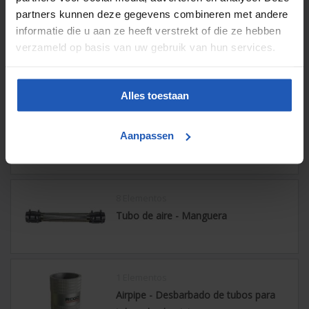
partners kunnen deze gegevens combineren met andere
informatie die u aan ze heeft verstrekt of die ze hebben
9 Elementos
verzameld op basis van uw gebruik van hun services.
Airpipe - Abrazadera de montaje
Alles toestaan
2 Elementos
Airpipe - Espaciador de abrazadera
Aanpassen
8 Elementos
Tubo de aire - Manguera
1 Elementos
Airpipe - Desbarbado de tubos para