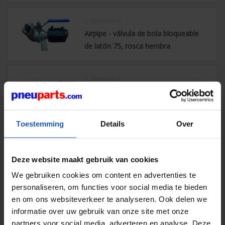
2 Elementos
Airpipe - válvula de bola bloqueable
de latón 75, rosca hembra
5 Elementos
Airpipe - Válvula de bola de conexión
rápida
Toestemming
Details
Over
4 Elementos
Airpipe - Válvula de mariposa
Deze website maakt gebruik van cookies
We gebruiken cookies om content en advertenties te
personaliseren, om functies voor social media te bieden
9 Elementos
en om ons websiteverkeer te analyseren. Ook delen we
Airpipe - Válvula de bola de latón
informatie over uw gebruik van onze site met onze
partners voor social media, adverteren en analyse. Deze