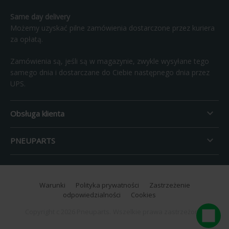
Same day delivery
Możemy uzyskać pilne zamówienia dostarczone przez kuriera
za opłatą.
Zamówienia są, jeśli są w magazynie, zwykle wysyłane tego
samego dnia i dostarczane do Ciebie następnego dnia przez
UPS.

Obsługa klienta

PNEUPARTS
Warunki
Polityka prywatności
Zastrzeżenie
odpowiedzialności
Cookies
Copyright c 2026 Pneuparts.
Wszelkie prawa zastrzeżone.