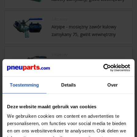
2 Rzeczy
Airpipe - mosiężny zawór kulowy
zamykany 75, gwint wewnętrzny
5 Rzeczy
Airpipe - Szybkozłączny zawór kulowy
Toestemming
Details
Over
4 Rzeczy
Rura powietrzna - Zawór motylkowy
Deze website maakt gebruik van cookies
We gebruiken cookies om content en advertenties te
personaliseren, om functies voor social media te bieden
9 Rzeczy
en om ons websiteverkeer te analyseren. Ook delen we
Rura powietrzna - Mosiężny zawór