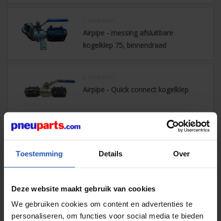
2 artikelen
Airpipe - messing afsluitbare
kogelklep 75, binnendraad
5 artikelen
Airpipe - Quick connect kogelklep
4 artikelen
Airpipe - Vlinderklep
Toestemming
Details
Over
Deze website maakt gebruik van cookies
9 artikelen
Airpipe - Messing kogelklep
We gebruiken cookies om content en advertenties te
personaliseren, om functies voor social media te bieden