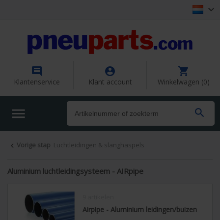




Klantenservice
Klant account
Winkelwagen (0)


Vorige stap
Luchtleidingen & slanghaspels

Aluminium luchtleidingsysteem - AIRpipe
9 artikelen
Airpipe - Aluminium leidingen/buizen