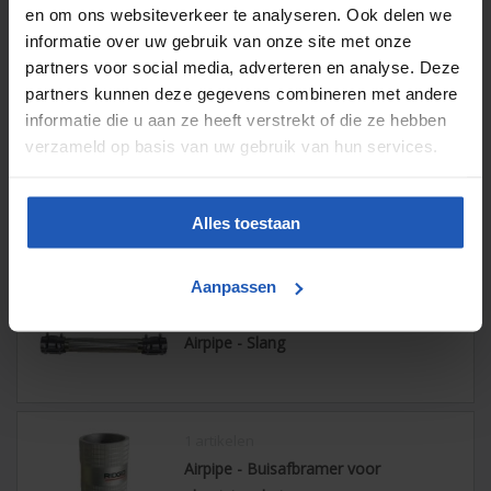
en om ons websiteverkeer te analyseren. Ook delen we
informatie over uw gebruik van onze site met onze
9 artikelen
partners voor social media, adverteren en analyse. Deze
Airpipe - Bevestigingsklem
partners kunnen deze gegevens combineren met andere
informatie die u aan ze heeft verstrekt of die ze hebben
verzameld op basis van uw gebruik van hun services.
2 artikelen
Airpipe - Klem-tussenstuk
Alles toestaan
Aanpassen
8 artikelen
Airpipe - Slang
1 artikelen
Airpipe - Buisafbramer voor