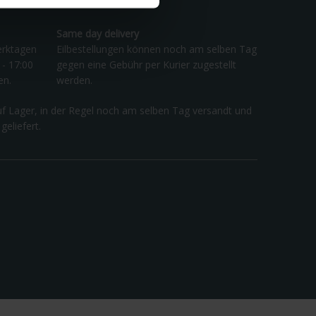
Same day delivery
erktagen
Eilbestellungen können noch am selben Tag
 - 17:00
gegen eine Gebühr per Kurier zugestellt
en.
werden.
uf Lager, in der Regel noch am selben Tag versandt und
eliefert.