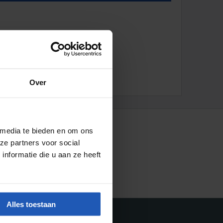
mmernummer und der Umsatzsteuer-
Over
 media te bieden en om ons
ze partners voor social
nformatie die u aan ze heeft
Alles toestaan