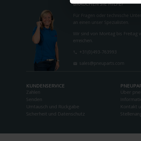
BRAUCHEN SIE HILFE?
Für Fragen oder technische Unter
an einen unser Spezialisten.
Wir sind von Montag bis Freitag v
erreichen.
+31(0)493-763993

sales@pneuparts.com

KUNDENSERVICE
PNEUPA
Zahlen
Über pne
Senden
Informat
Umtausch und Rückgabe
Kontakt u
Sicherheit und Datenschutz
Stellena