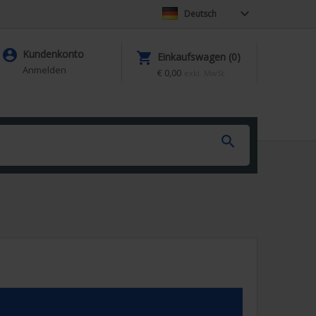

Deutsch

Kundenkonto

Einkaufswagen (0)
Anmelden
€ 0,00
exkl. MwSt.
