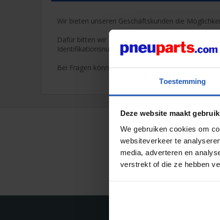
Wir bieten unseren Geschäftskunden die Möglichkei
Dafür bitten wir Sie, ein Geschäftskonto zu erste
Identifikationsnummer an:
info@pneuparts.com
. I
Bei Fragen können Sie uns über Tel. +31(0)493-76
Toestemming
Deze website maakt gebruik
We gebruiken cookies om cont
websiteverkeer te analyseren
media, adverteren en analys
verstrekt of die ze hebben v