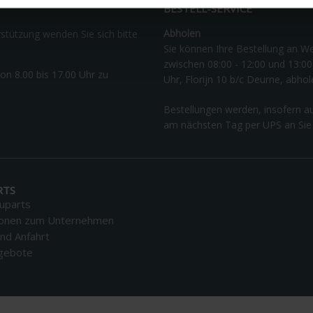
BESTELL-SERVICE
Abholen
stützung wenden Sie sich bitte
Sie können Ihre Bestellung an W
zwischen 08:00 - 12:00 und 13:00
on 8.00 bis 17.00 Uhr zu
Uhr, Florijn 10 b/c Deurne, abhol
Bestellungen werden, insofern a
am nächsten Tag per UPS an Sie g
RTS
uparts
ionen zum Unternehmen
nd Anfahrt
ngebote