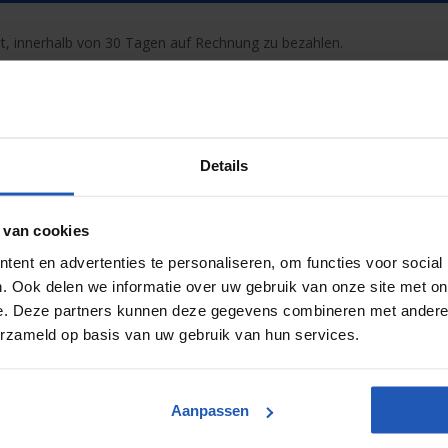
t, innerhalb von 30 Tagen auf Rechnung zu bezahlen.
llen. Senden Sie eine E-Mail mit Ihren Firmendaten, Ihrer Handelska
hre Anfrage wird so schnell wie möglich bearbeitet.
3993 oder per Mail an
info@pneuparts.com
kontaktieren.
Details
 van cookies
ORIGINALTEILE VON
ent en advertenties te personaliseren, om functies voor social
. Ook delen we informatie over uw gebruik van onze site met on
e. Deze partners kunnen deze gegevens combineren met andere i
erzameld op basis van uw gebruik van hun services.
Aanpassen