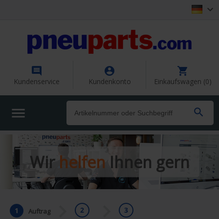




Kundenservice
Kundenkonto
Einkaufswagen (0)


Wir
helfen
Ihnen gern


Auftrag