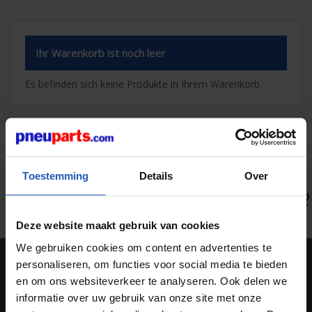
Ihr Warenkorb ist noch leer
Es befinden sich keine Produkte in Ihrem Warenkorb.
ORIGINALTEILE VON
Toestemming
Details
Over
Deze website maakt gebruik van cookies
We gebruiken cookies om content en advertenties te
personaliseren, om functies voor social media te bieden
BRAUCHEN SIE HILFE?
en om ons websiteverkeer te analyseren. Ook delen we
Für Fragen oder technische Unterstützung wenden Sie sich
informatie over uw gebruik van onze site met onze