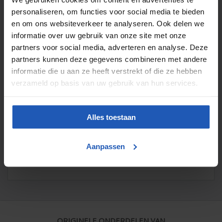
personaliseren, om functies voor social media te bieden
TECHNISCHE GEGEVENS
en om ons websiteverkeer te analyseren. Ook delen we
informatie over uw gebruik van onze site met onze
Buis diameter
150 mm
partners voor social media, adverteren en analyse. Deze
Buis diameter (1)
25 mm
partners kunnen deze gegevens combineren met andere
informatie die u aan ze heeft verstrekt of die ze hebben
Uitvoering
Inclusief verbindingsklem
verzameld op basis van uw gebruik van hun services.
Materiaal
Aluminium (ALU)
Boor diameter
25 MM
Alles toestaan
Gewicht
1,00
g / stuk
Aanpassen
Goederencode
76082089
ORIGINELE ONDERDELEN VAN