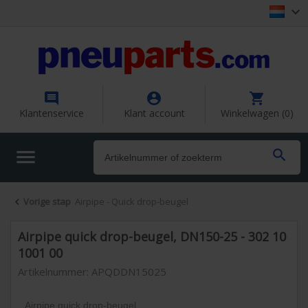




Klantenservice
Klant account
Winkelwagen (0)


Vorige stap
Airpipe - Quick drop-beugel

Airpipe quick drop-beugel, DN150-25 - 302 10
1001 00
Artikelnummer: APQDDN15025
Airpipe quick drop-beugel