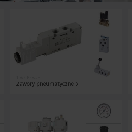
1568 Rzeczy
Zawory pneumatyczne
