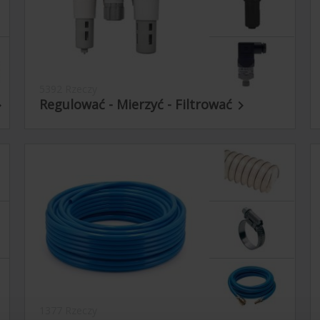
5392 Rzeczy
Regulować - Mierzyć - Filtrować


1377 Rzeczy