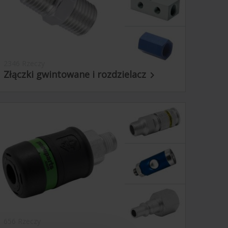
2346 Rzeczy
Złączki gwintowane i rozdzielacz

656 Rzeczy