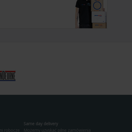
Same day delivery
ni robocze
Możemy uzyskać pilne zamówienia