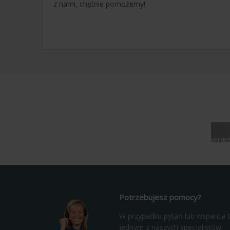
z nami, chętnie pomożemy!
Potrzebujesz pomocy?
W przypadku pytań lub wsparcia t
jednym z naszych specjalistów.