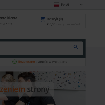

Polski
onto klienta

Koszyk (0)
loguj się
€ 0,00
z wyłączeniem VAT

Bezpieczne
płatności w Pneuparts
czeniem
strony