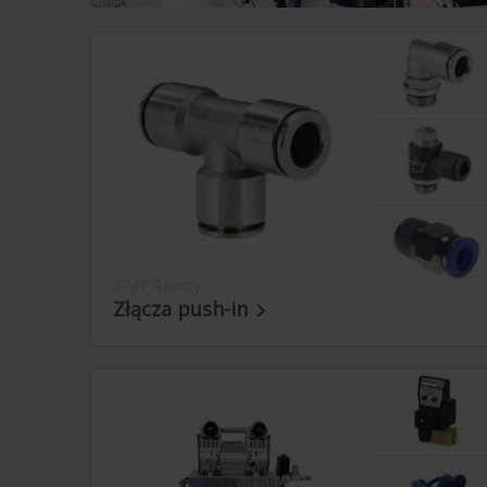
3741 Rzeczy
Złącza push-in
