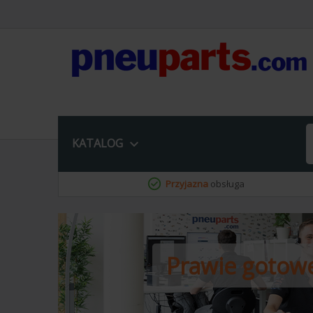
KATALOG

Przyjazna
obsługa
Prawie
gotow