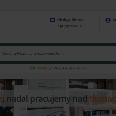


Obsługa klienta
K
Z przyjemnością Ci pomożemy
Za
Dostępny?
Wysyłka jeszcze dziś
e
; nadal pracujemy nad
tłuma