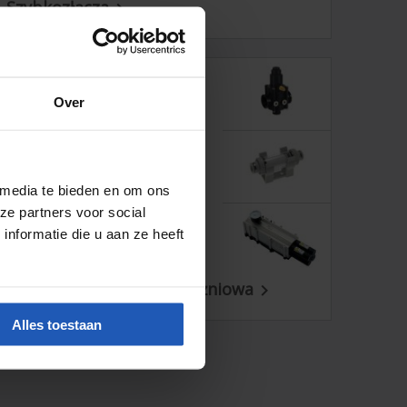
Szybkozłącza

Over
 media te bieden en om ons
ze partners voor social
nformatie die u aan ze heeft
531 Rzeczy
VACUPRO – technika próżniowa

Alles toestaan