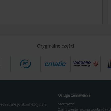
Oryginalne części
Usługa zamawiania
Startować
echnicznego skontaktuj się z
Zamówienie można odebrać w d