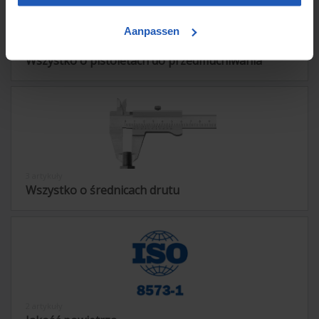
Aanpassen
2 artykuły
Wszystko o pistoletach do przedmuchiwania
3 artykuły
Wszystko o średnicach drutu
2 artykuły