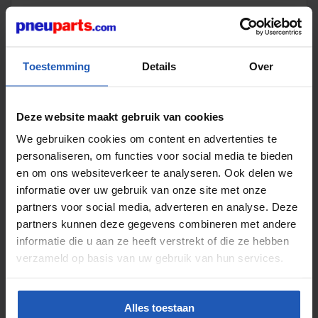
Toestemming
Details
Over
6 artykuły
Deze website maakt gebruik van cookies
Wszystko o skrótach
We gebruiken cookies om content en advertenties te
personaliseren, om functies voor social media te bieden
en om ons websiteverkeer te analyseren. Ook delen we
informatie over uw gebruik van onze site met onze
partners voor social media, adverteren en analyse. Deze
partners kunnen deze gegevens combineren met andere
2 artykuły
informatie die u aan ze heeft verstrekt of die ze hebben
Wszystko o technice próżniowej
verzameld op basis van uw gebruik van hun services.
Alles toestaan