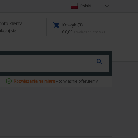

Polski
onto klienta

Koszyk (0)
loguj się
€ 0,00
z wyłączeniem VAT

Rozwiązania na miarę
– to właśnie oferujemy