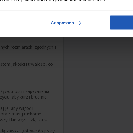
szą żywotność narzędzi.
Aanpassen
ączenia bez wycieków.
e do trwałego mocowania
żnych rozmiarach, zgodnych z
tem jakości i trwałości, co
 żywotności i zapewnienia
ciu, aby kurz i brud nie
j je, aby wilgoć i
sora
. Smaruj ruchome
szystkie węże i złącza są
ędą zawsze gotowe do pracy