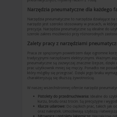
Narzędzia pneumatyczne dla każdego 
Narzędzia pneumatyczne to narzędzia działające na 
narzędzi jest szeroko stosowany w pracach, w których 
precyzja. Narzędzia pneumatyczne są idealne do użyt
szeroki zakres możliwości przy różnorodnych zastos
Zalety pracy z narzędziami pneumatyc
Praca ze sprężonym powietrzem daje ogromne korzy
tradycyjnymi narzędziami elektrycznymi. Ważnym asp
pneumatyczne są zazwyczaj znacznie lżejsze, dzięk
prac użytkownik mniej się męczy. Ponadto nie posiada
który mógłby się przegrzać. Dzięki jego braku wymag
charakteryzują się dłuższą żywotnością.
W naszej wszechstronnej ofercie narzędzi pneumatyc
Pistolety do przedmuchiwania:
Idealne do szyb
kurzu, brudu oraz trocin. Są precyzyjne i wygo
Klucze udarowe:
Do ciężkich prac, takich jak o
oraz nakrętek. Umożliwiają szybszą i łatwiejszą
Nitownice i pistolety lakiernicze:
Niezależnie od