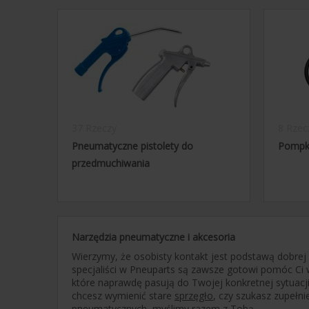
37 Rzeczy
8 Rzec
Pneumatyczne pistolety do
Pompka
przedmuchiwania
Narzędzia pneumatyczne i akcesoria
Wierzymy, że osobisty kontakt jest podstawą dobrej
specjaliści w Pneuparts są zawsze gotowi pomóc Ci 
które naprawdę pasują do Twojej konkretnej sytuacji
chcesz wymienić stare
sprzęgło
, czy szukasz zupełn
pneumatycznych, myślimy razem z Tobą.