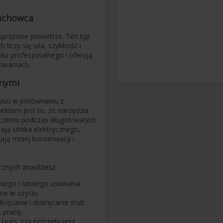
fachowca
sprężone powietrze. Ten typ
liczy się siła, szybkość i
ku profesjonalnego i oferują
owaniach.
znymi
ści w porównaniu z
ektem jest to, że narzędzia
i czemu podczas długotrwałych
ją silnika elektrycznego,
ają mniej konserwacji i
znych znajdziesz:
kiego i łatwego usuwania
dne w użyciu.
dkręcanie i dokręcanie śrub
 pracę.
 tego, czy potrzebujesz