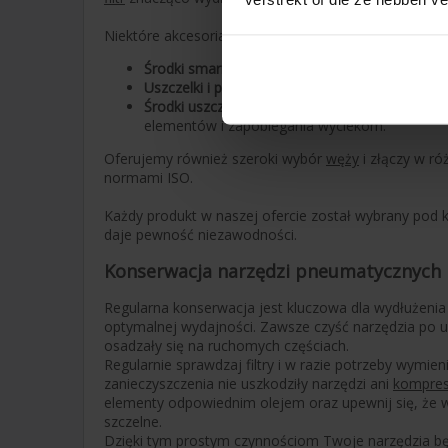
Niektóre akcesoria z naszej oferty:
Środki smarne:
Zapewniają płynną pracę i dłuż
Uszczelki i pierścienie:
Gwarantują szczelne poł
Środki uszczelniające i zabezpieczające:
Idealn
elementów i zapobiegania wyciekom.
Oferujemy również szeroki wybór
węży
i złączy w ró
normami ISO.
Każdy produkt w naszej ofercie został wybrany pod ką
daje pewność niezawodności.
Konserwacja narzędzi pneumatycznych
Regularna konserwacja jest kluczowa dla wydłużenia
optymalnej wydajności. Zawsze czyść narzędzia po uży
osadzały się na ruchomych częściach.
Regularnie sprawdzaj filtry i w razie potrzeby wymienia
zanieczyszczenia nie uszkodziły narzędzi ani
kompre
elementy odpowiednim olejem oraz upewnij się, że w
szczelne.
Dzięki tym prostym czynnościom Twoje narzędzia b