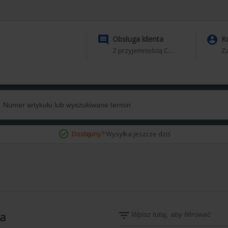


Obsługa klienta
K
Z przyjemnością Ci pomożemy
Za
Dostępny?
Wysyłka jeszcze dziś
ia