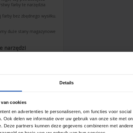
rstwy farby te narzędzia
j farby bez zbędnego wysiłku.
adamy duże stany magazynowe
e narzędzi
znych, warto zwrócić uwagę
wystarczające ciśnienie (bar)
 udarowy potrzebuje więcej
rts chętnie doradzimy w
Details
powiednią mocą i prędkością
 van cookies
nie akcesoria
ent en advertenties te personaliseren, om functies voor social
najmniej tak samo ważne jak
. Ook delen we informatie over uw gebruik van onze site met on
a zapobiegające wyciekom
e. Deze partners kunnen deze gegevens combineren met andere i
prężonego powietrza. Dobry
 przed korozją i rdzą.
erzameld op basis van uw gebruik van hun services.