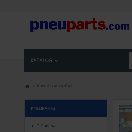
KATALOG

Kontakt i wskazówki


PNEUPARTS
O Pneuparts
