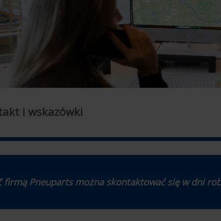
takt i wskazówki
Z firmą Pneuparts można skontaktować się w dni rob