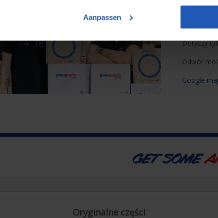
Odbiór 
Aanpassen
Zamówienie
Złożone po
Dotyczy ty
Odbiór moż
Google ma
Oryginalne części