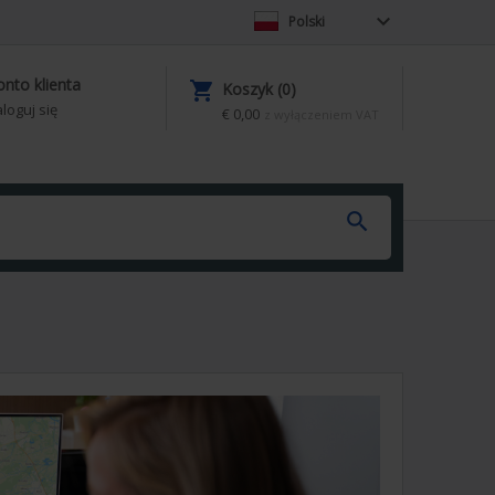

Polski
onto klienta

Koszyk (0)
loguj się
€ 0,00
z wyłączeniem VAT
