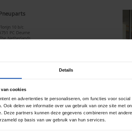
Pneuparts
Florijn 10 b/c
5751 PC Deurne
The Netherlands
Telefon
:
+31 (0)493 763 993
Whatsapp
:
+31 (0)493 763 993
E-Mail
:
sales@pneuparts.com
Details
Kontakt przez WhatsApp w godzinach pracy biura.
Ten numer nie odbiera połączeń głosowych.
 van cookies
ent en advertenties te personaliseren, om functies voor social
. Ook delen we informatie over uw gebruik van onze site met on
e. Deze partners kunnen deze gegevens combineren met andere i
erzameld op basis van uw gebruik van hun services.