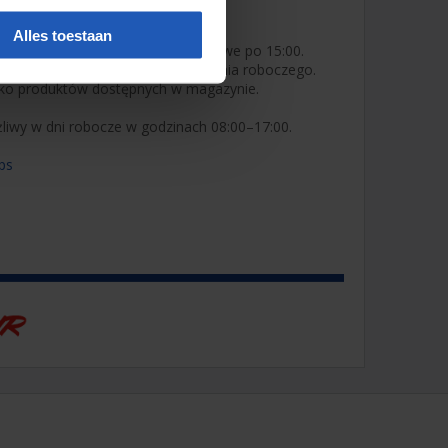
zamówień
Alles toestaan
 złożone przed 12:00 będzie gotowe po 15:00.
 południu – gotowe następnego dnia roboczego.
lko produktów dostępnych w magazynie.
liwy w dni robocze w godzinach 08:00–17:00.
ps