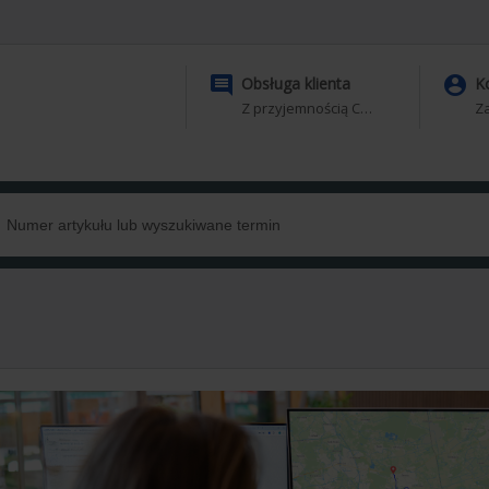


Obsługa klienta
K
Z przyjemnością Ci pomożemy
Za