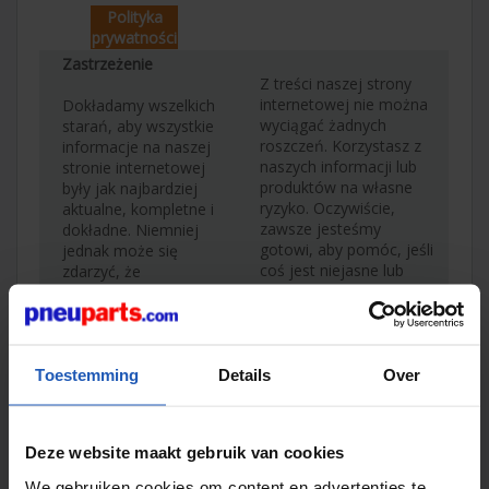
Polityka
prywatności
Zastrzeżenie
Z treści naszej strony
internetowej nie można
Dokładamy wszelkich
wyciągać żadnych
starań, aby wszystkie
roszczeń. Korzystasz z
informacje na naszej
naszych informacji lub
stronie internetowej
produktów na własne
były jak najbardziej
ryzyko. Oczywiście,
aktualne, kompletne i
zawsze jesteśmy
dokładne. Niemniej
gotowi, aby pomóc, jeśli
jednak może się
coś jest niejasne lub
zdarzyć, że
niezgodne z
przypadkowo wystąpi
rzeczywistością!
błąd — na przykład
literówka, przestarzała
cena lub problem
Zastrzeżenie
techniczny.
Toestemming
Details
Over
Cookies
Deze website maakt gebruik van cookies
Ta strona internetowa
używa plików cookies,
We gebruiken cookies om content en advertenties te