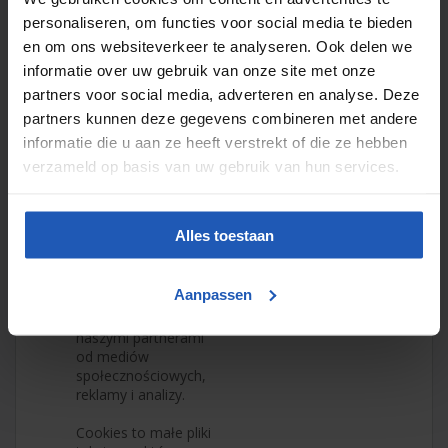
aby uczynić Twoją
personaliseren, om functies voor social media te bieden
wizytę jak najbardziej
en om ons websiteverkeer te analyseren. Ook delen we
spersonalizowaną i
informatie over uw gebruik van onze site met onze
przyjazną. Dzięki tym
plikom cookies
partners voor social media, adverteren en analyse. Deze
możemy dostosować
partners kunnen deze gegevens combineren met andere
treści i reklamy do
informatie die u aan ze heeft verstrekt of die ze hebben
Twoich preferencji,
verzameld op basis van uw gebruik van hun services.
oferować funkcje
mediów
społecznościowych
oraz analizować ruch
Alles toestaan
na naszej stronie.
Dzielimy się
informacjami o
Aanpassen
Twoim korzystaniu z
naszej strony z
naszymi partnerami
od mediów
społecznościowych,
reklamy i analizy.
Cookies to małe pliki