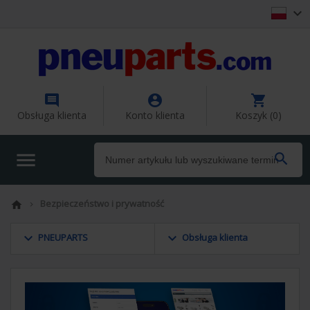




Obsługa klienta
Konto klienta
Koszyk (0)


Bezpieczeństwo i prywatność


keyboard_arrow_down
keyboard_arrow_down
PNEUPARTS
Obsługa klienta