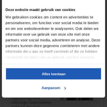
NIP
: NL820912931B01
Deze website maakt gebruik van cookies
KRS
: 17126382
We gebruiken cookies om content en advertenties te
Pobierz dane
personaliseren, om functies voor social media te bieden
bankowe
en om ons websiteverkeer te analyseren. Ook delen we
informatie over uw gebruik van onze site met onze
Płatność z
partners voor social media, adverteren en analyse. Deze
odroczonym
partners kunnen deze gegevens combineren met andere
terminem?
informatie die u aan ze heeft verstrekt of die ze hebben
verzameld op basis van uw gebruik van hun services.
Tak, to możliwe. Płatność z
odroczonym terminem to
usługa dla klientów
Alles toestaan
biznesowych. Wybierając tę
opcję, zawsze
przeprowadzamy kontrolę
Aanpassen
kredytową. Po jej
pozytywnym wyniku, w
ciągu jednego dnia
roboczego, rozpoczniemy
realizację Twojego