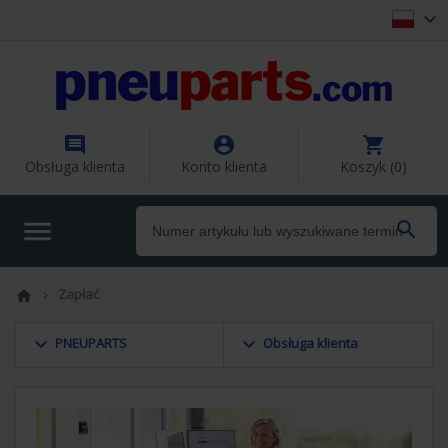




Obsługa klienta
Konto klienta
Koszyk (0)


Zapłać


keyboard_arrow_down
keyboard_arrow_down
PNEUPARTS
Obsługa klienta