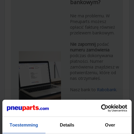
bankowym?
Nie ma problemu. W
Pneuparts możesz
opłacić fakturę również
przelewem bankowym.
Nie zapomnij
podać
numeru zamówienia
podczas dokonywania
płatności. Numer
zamówienia znajdziesz w
potwierdzeniu, które od
nas otrzymałeś.
Nasz bank to
Rabobank
.
Nasze dane:
FHT perslucht BV
IBAN
: NL23 RABO
Toestemming
Details
Over
0103631240
Swift
: RABONL2U