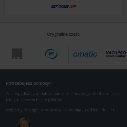
Oryginalne części
Potrzebujesz pomocy?
W przypadku pytań lub wsparcia technicznego skontaktuj się z
jednym z naszych specjalistów.
Jesteśmy dostępni w poniedziałek do piątku od 8:00 do 17:00