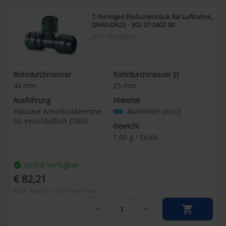
T-förmiges Reduzierstück für Luftrohre,
DN40-DN25 - 302 07 0402 00
APTRDN4025
Rohrdurchmesser
Rohrdurchmesser (!)
40
mm
25
mm
Ausführung
Material
Inklusive Anschlussklemme
Aluminium (ALU)
bis einschließlich DN50
Gewicht
1,00
g / Stück
Sofort verfügbar
check_circle
€ 82,21
exkl. MwSt
€ 97,83
inkl. MwSt.

