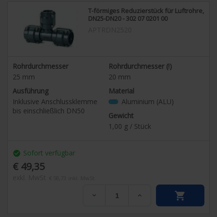
T-förmiges Reduzierstück für Luftrohre,
DN25-DN20 - 302 07 0201 00
APTRDN2520
Rohrdurchmesser
Rohrdurchmesser (!)
25
mm
20
mm
Ausführung
Material
Inklusive Anschlussklemme
Aluminium (ALU)
bis einschließlich DN50
Gewicht
1,00
g / Stück
Sofort verfügbar
check_circle
€ 49,35
exkl. MwSt
€ 58,73
inkl. MwSt.

