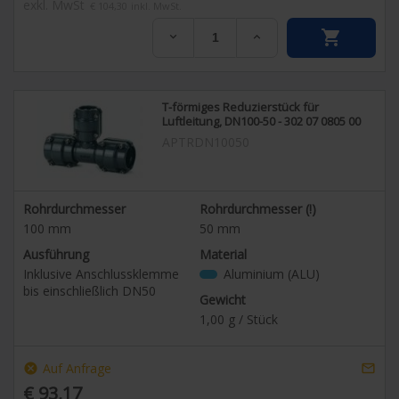
exkl. MwSt
€ 104,30
inkl. MwSt.


T-förmiges Reduzierstück für
Luftleitung, DN100-50 - 302 07 0805 00
APTRDN10050
Rohrdurchmesser
Rohrdurchmesser (!)
100
mm
50
mm
Ausführung
Material
Inklusive Anschlussklemme
Aluminium (ALU)
bis einschließlich DN50
Gewicht
1,00
g / Stück
Auf Anfrage
cancel

€ 93,17