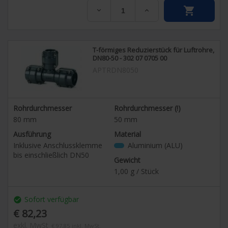


T-förmiges Reduzierstück für Luftrohre,
DN80-50 - 302 07 0705 00
APTRDN8050
Rohrdurchmesser
Rohrdurchmesser (!)
80
mm
50
mm
Ausführung
Material
Inklusive Anschlussklemme
Aluminium (ALU)
bis einschließlich DN50
Gewicht
1,00
g / Stück
Sofort verfügbar
check_circle
€ 82,23
exkl. MwSt
€ 97,85
inkl. MwSt.