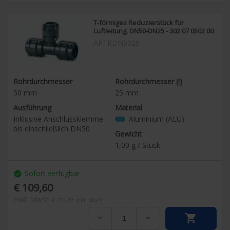
T-förmiges Reduzierstück für
Luftleitung, DN50-DN25 - 302 07 0502 00
APTRDN5025
Rohrdurchmesser
Rohrdurchmesser (!)
50
mm
25
mm
Ausführung
Material
Inklusive Anschlussklemme
Aluminium (ALU)
bis einschließlich DN50
Gewicht
1,00
g / Stück
Sofort verfügbar
check_circle
€ 109,60
exkl. MwSt
€ 130,42
inkl. MwSt.

