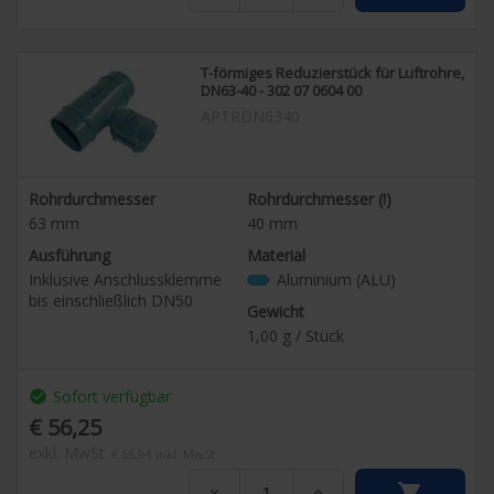
T-förmiges Reduzierstück für Luftrohre,
DN63-40 - 302 07 0604 00
APTRDN6340
Rohrdurchmesser
Rohrdurchmesser (!)
63
mm
40
mm
Ausführung
Material
Inklusive Anschlussklemme
Aluminium (ALU)
bis einschließlich DN50
Gewicht
1,00
g / Stück
Sofort verfügbar
check_circle
€ 56,25
exkl. MwSt
€ 66,94
inkl. MwSt.

