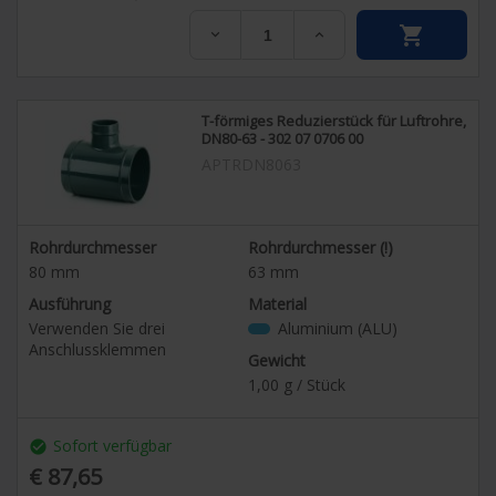


T-förmiges Reduzierstück für Luftrohre,
DN80-63 - 302 07 0706 00
APTRDN8063
Rohrdurchmesser
Rohrdurchmesser (!)
80
mm
63
mm
Ausführung
Material
Verwenden Sie drei
Aluminium (ALU)
Anschlussklemmen
Gewicht
1,00
g / Stück
Sofort verfügbar
check_circle
€ 87,65