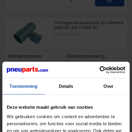
T-förmiges Reduzierstück für Luftrohre,
DN63-50 - 302 07 0605 00
APTRDN6350
Rohrdurchmesser
Rohrdurchmesser (!)
63
mm
50
mm
Ausführung
Material
Inklusive Anschlussklemme
Aluminium (ALU)
bis einschließlich DN50
Gewicht
Toestemming
Details
Over
1,00
g / Stück
Deze website maakt gebruik van cookies
Sofort verfügbar
check_circle
€ 65,75
We gebruiken cookies om content en advertenties te
personaliseren, om functies voor social media te bieden
exkl. MwSt
€ 78,24
inkl. MwSt.
en om ons websiteverkeer te analyseren. Ook delen we