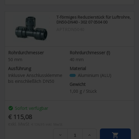
T-förmiges Reduzierstück für Luftrohre,
DN50-DN40 - 302 07 0504 00
APTRDN5040
Rohrdurchmesser
Rohrdurchmesser (!)
50
mm
40
mm
Ausführung
Material
Inklusive Anschlussklemme
Aluminium (ALU)
bis einschließlich DN50
Gewicht
1,00
g / Stück
Sofort verfügbar
check_circle
€ 115,08
exkl. MwSt
€ 136,95
inkl. MwSt.

