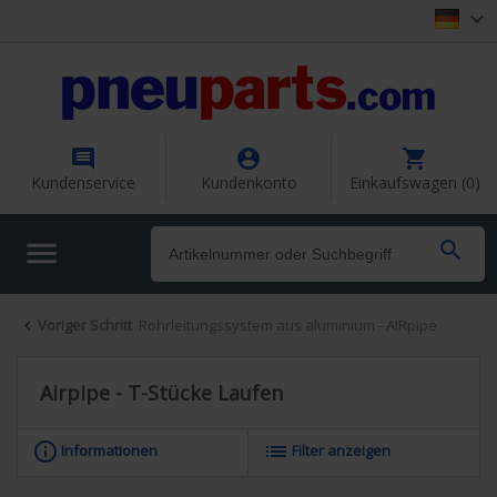




Kundenservice
Kundenkonto
Einkaufswagen (0)


Voriger Schritt
Rohrleitungssystem aus aluminium - AIRpipe

Airpipe - T-Stücke Laufen
info_outline
list
Informationen
Filter anzeigen