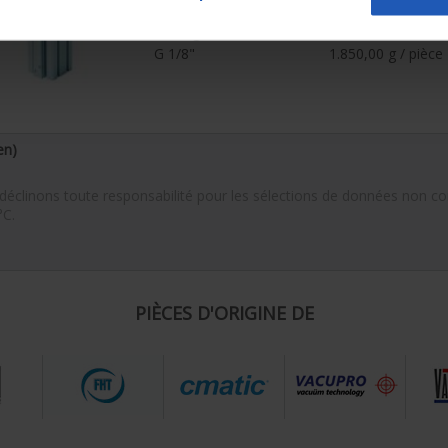
50
mm
30
mm
Filletage femelle (G)
Poids
G 1/8"
1.850,00
g / pièce
en)
s déclinons toute responsabilité pour les sélections de données non co
°C.
PIÈCES D'ORIGINE DE