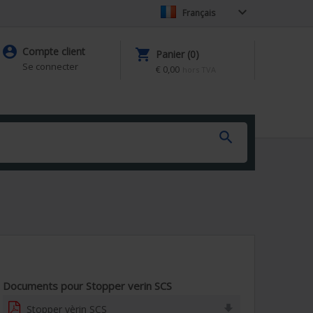

Français

Compte client

Panier (0)
Se connecter
€ 0,00
hors TVA

Documents pour Stopper verin SCS

Stopper vèrin SCS