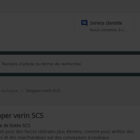

Service clientèle
Nous sommes à votre disposition
s de butée
Stopper verin SCS

per verin SCS
re de butée SCS
nt pour des forces latérales plus élevées, comme pour arrêter des
ts et des marchandises sur des convoyeurs à rouleaux