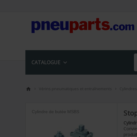

CATALOGUE
Vérins pneumatiques et entraînements
Cylindre



Stop
Cylindre de butée MSBS
Cylind
Convie
produi