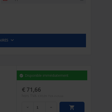

IRES
Disponible immédiatement
check_circle
€ 71,66
hors TVA
€ 85,99
TVA incluse

