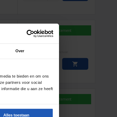
Disponible immédiatement
check_circle
€ 115,80
Over
hors TVA
€ 138,96
TVA incluse


 media te bieden en om ons
ze partners voor social
nformatie die u aan ze heeft
Disponible immédiatement
check_circle
€ 144,49
Alles toestaan