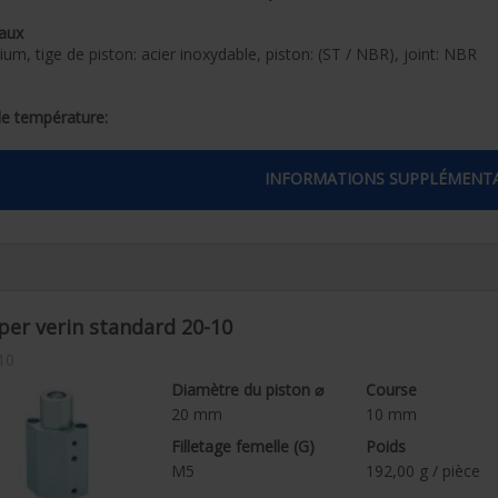
aux
ium, tige de piston: acier inoxydable, piston: (ST / NBR), joint: NBR
de température:
 à + 60 ° C
INFORMATIONS SUPPLÉMENTA
on de service:
bar max.10 bar
mance:
ons magnétiques
per verin standard 20-10
10
Diamètre du piston ⌀
Course
20
mm
10
mm
Filletage femelle (G)
Poids
M5
192,00
g / pièce