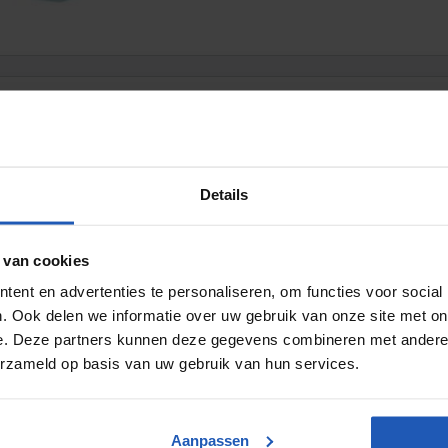
per vèrin standard 32-20
20
Diamètre du piston ⌀
Course
32
mm
20
mm
Details
Filletage femelle (G)
Poids
G 1/8"
720,00
g / pièce
 van cookies
ent en advertenties te personaliseren, om functies voor social
. Ook delen we informatie over uw gebruik van onze site met on
e. Deze partners kunnen deze gegevens combineren met andere i
erzameld op basis van uw gebruik van hun services.
per vèrin standard 50-30
30
Diamètre du piston ⌀
Course
Aanpassen