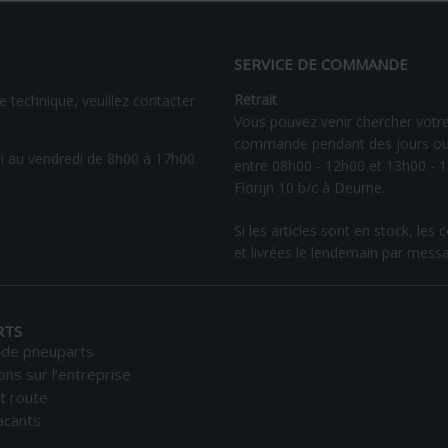
SERVICE DE COMMANDE
Retrait
 technique, veuillez contacter
Vous pouvez venir chercher votr
commande pendant des jours ou
 au vendredi de 8h00 à 17h00.
entre 08h00 - 12h00 et 13h00 - 
Florijn 10 b/c à Deurne.
Si les articles sont en stock, 
et livrées le lendemain par mess
RTS
 de pneuparts
ons sur l’entreprise
t route
acants