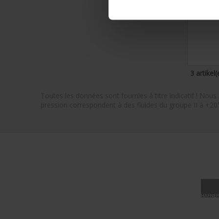
3 artikel(
Toutes les données sont fournies à titre indicatif ! Nou
pression correspondent à des fluides du groupe II à +20