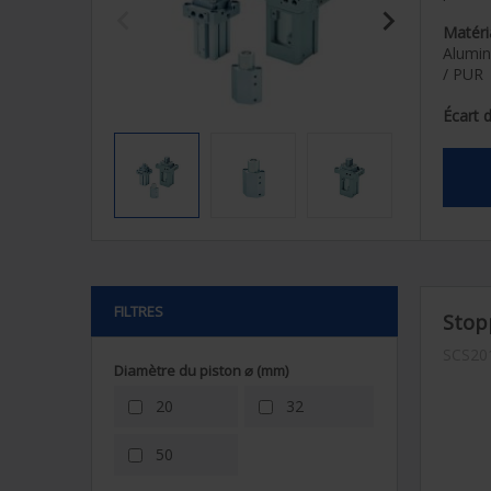
keyboard_arrow_left
keyboard_arrow_right
Matéri
Alumin
/ PUR
Écart 
-20 ° C
Pressi
Min 2 
Perfor
à pist
FILTRES
Stop
SCS20
Diamètre du piston ⌀ (mm)
20
32
50