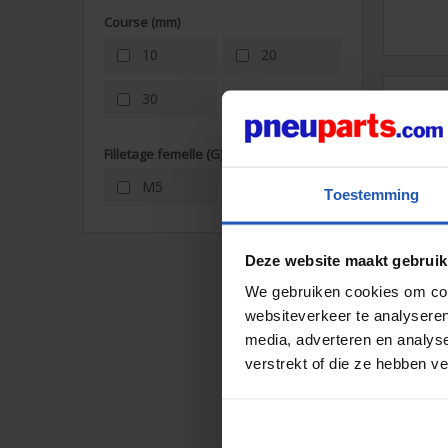
Course (mm)
10
20
30
Stop
SCS32
Filletage femelle (G)
M5
G 1/8"
Toestemming
Deze website maakt gebruik
We gebruiken cookies om cont
websiteverkeer te analyseren
media, adverteren en analys
verstrekt of die ze hebben v
Stop
SCS50