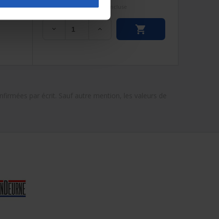
hors TVA
€ 173,39
TVA incluse


nfirmées par écrit. Sauf autre mention, les valeurs de